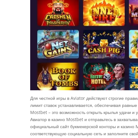
Для честной игры в Aviator действуют строгие прав
лимит ставок устанавливается, обеспечивая равные 
Mostbet – это возможность открыть крылья удачи и 
Авиатор в казино Mostbet и отправьтесь в захваты
официальный сайт букмекерской конторы и казино M
соответствующую социальную сеть и заполните сво