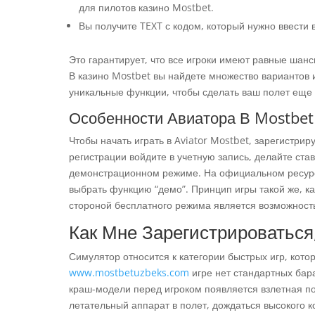
для пилотов казино Mostbet.
Вы получите TEXT с кодом, который нужно ввести 
Это гарантирует, что все игроки имеют равные шансы
В казино Mostbet вы найдете множество вариантов 
уникальные функции, чтобы сделать ваш полет еще
Особенности Авиатора В Mostbet
Чтобы начать играть в Aviator Mostbet, зарегистр
регистрации войдите в учетную запись, делайте ставк
демонстрационном режиме. На официальном ресурсе 
выбрать функцию “демо”. Принцип игры такой же, ка
стороной бесплатного режима является возможность
Как Мне Зарегистрироваться,
Симулятор относится к категории быстрых игр, кот
www.mostbetuzbeks.com
игре нет стандартных бар
краш-модели перед игроком появляется взлетная по
летательный аппарат в полет, дождаться высокого 