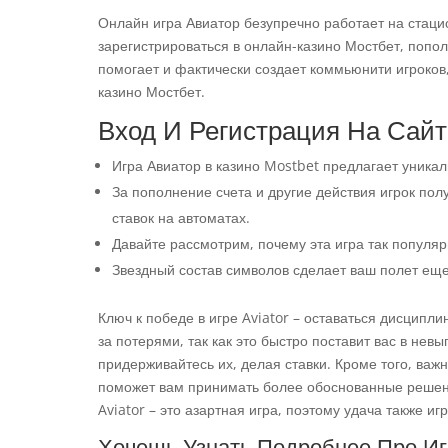
Онлайн игра Авиатор безупречно работает на стаци
зарегистрироваться в онлайн-казино Мостбет, попол
помогает и фактически создает коммьюнити игроков
казино Мостбет.
Вход И Регистрация На Сайт
Игра Авиатор в казино Mostbet предлагает уника
За пополнение счета и другие действия игрок по
ставок на автоматах.
Давайте рассмотрим, почему эта игра так популяр
Звездный состав символов сделает ваш полет еще
Ключ к победе в игре Aviator – оставаться дисципл
за потерями, так как это быстро поставит вас в не
придерживайтесь их, делая ставки. Кроме того, важн
поможет вам принимать более обоснованные решени
Aviator – это азартная игра, поэтому удача также иг
Хочешь Узнать Подробнее Про Игр