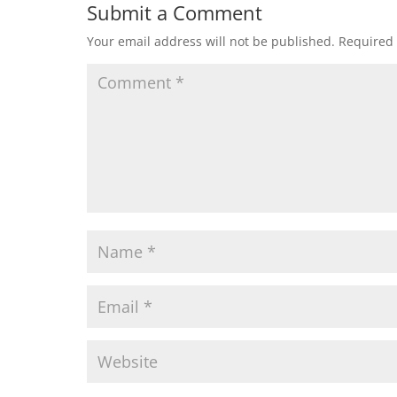
Submit a Comment
Your email address will not be published.
Required 