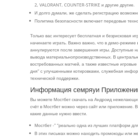
2, VALORANT, COUNTER-STRIKE и другие другие.
И долго думали, же сделать регистрацию возможны
Политика безопасности включает передовые тех
Только вас интересует бесплатная и безрисковая иг
начинаете играть. Важно важно, что в демо-режиме 
аннулируются после завершения игры. Доступные н
вывода материальнопроизводственных. В центральн
востребованных матчей, а также известные игровые
дня” с улучшенными котировками, служебная инфор
технической поддержки.
Информация семряуи Приложени
Вы можете Мостбет скачать на Андроид нежелающим
счёт в Мостбет можно через сайт или приложение. 
какие данные нужно ввести.
Мостбет -” “реально одна из лучших платформ для
В этих письмах можно находить промокоды или ж