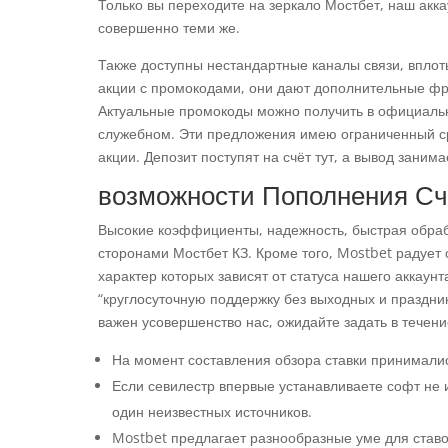
Только вы переходите на зеркало Мостбет, наш акка
совершенно теми же.
Также доступны нестандартные каналы связи, вплот
акции с промокодами, они дают дополнительные ф
Актуальные промокоды можно получить в официальн
служебном. Эти предложения имею ограниченный сро
акции. Депозит поступят на счёт тут, а вывод занима
возможности Пополнения Сч
Высокие коэффициенты, надежность, быстрая обра
сторонами Мостбет КЗ. Кроме того, Mostbet радует
характер которых зависят от статуса нашего аккаун
“круглосуточную поддержку без выходных и праздни
важен усовершенство нас, ожидайте задать в течение
На момент составления обзора ставки принималис
Если севилестр впервые устанавливаете софт не 
один неизвестных источников.
Mostbet предлагает разнообразные уме для ставо