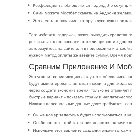
Коэффициенты обновляются подряд 3-5 секунд, и 
Сами можете Мостбет скачать на Андроид желающ
Это а есть та различие, которую чувствуют нас кл
Того избежать задержек, важен выводить средства г
реквизиты только совпали, это или привести к доп
авторизуйтесь на сайте или в приложении и откройте
нужном метод оплаты же введите сумму. Время под
Сравним Приложение И Мо
Это ускорит верификацию аккаунта и обеспечиваю
будут импортированы автоматически, а для входа м
через соцсети экономит время, только не отменяет
быстрые вариант – показать страну и неплатежеспо
Никакая персональные данные даже требуются, лог
Он же номер телефона будет использоваться и ка
Особенностью этой категории является наличие ж
Используя этот варианте создания аккаунта, сами