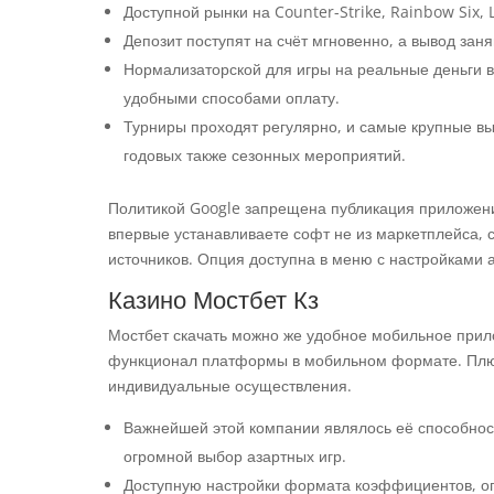
Доступной рынки на Counter-Strike, Rainbow Six, Le
Депозит поступят на счёт мгновенно, а вывод заня
Нормализаторской для игры на реальные деньги в
удобными способами оплату.
Турниры проходят регулярно, и самые крупные в
годовых также сезонных мероприятий.
Политикой Google запрещена публикация приложений
впервые устанавливаете софт не из маркетплейса, 
источников. Опция доступна в меню с настройками 
Казино Мостбет Кз
Мостбет скачать можно же удобное мобильное прил
функционал платформы в мобильном формате. Плюс
индивидуальные осуществления.
Важнейшей этой компании являлось её способност
огромной выбор азартных игр.
Доступную настройки формата коэффициентов, о