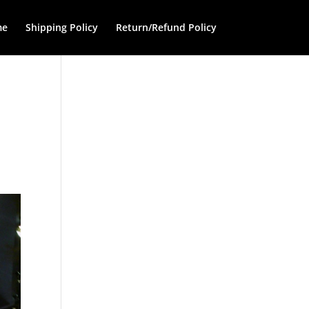
me
Shipping Policy
Return/Refund Policy