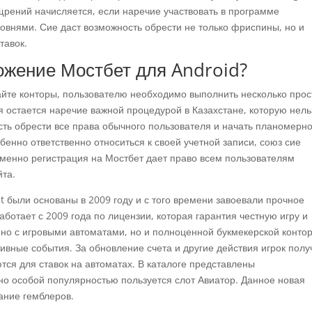
щрений начисляется, если наречие участвовать в программе
овнями. Сие даст возможность обрести не только фриспины, но и
тавок.
ожение Мостбет для Android?
йте конторы, пользователю необходимо выполнить несколько про
я остается наречие важной процедурой в Казахстане, которую нель
сть обрести все права обычного пользователя и начать планомерн
енно ответственно относиться к своей учетной записи, союз сие
енно регистрация на Мостбет дает право всем пользователям
йта.
t были основаны в 2009 году и с того времени завоевали прочное
аботает с 2009 года по лицензии, которая гарантия честную игру и
но с игровыми автоматами, но и полноценной букмекерской контор
вные события. За обновление счета и другие действия игрок полу
ся для ставок на автоматах. В каталоге представлены
но особой популярностью пользуется слот Авиатор. Данное новая
ание гемблеров.