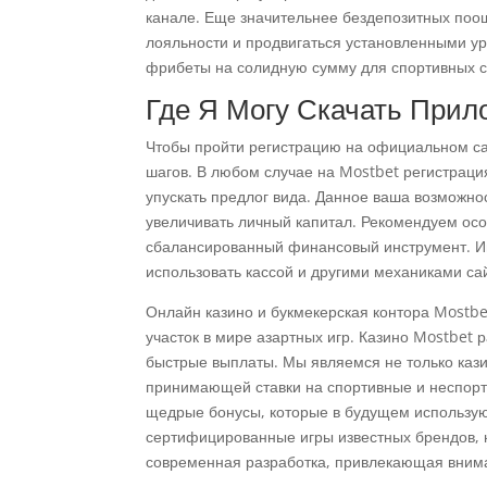
канале. Еще значительнее бездепозитных поо
лояльности и продвигаться установленными ур
фрибеты на солидную сумму для спортивных с
Где Я Могу Скачать Прил
Чтобы пройти регистрацию на официальном са
шагов. В любом случае на Mostbet регистраци
упускать предлог вида. Данное ваша возможно
увеличивать личный капитал. Рекомендуем особ
сбалансированный финансовый инструмент. Им
использовать кассой и другими механиками са
Онлайн казино и букмекерская контора Mostbe
участок в мире азартных игр. Казино Mostbet р
быстрые выплаты. Мы являемся не только кази
принимающей ставки на спортивные и неспорти
щедрые бонусы, которые в будущем используют
сертифицированные игры известных брендов, 
современная разработка, привлекающая вним