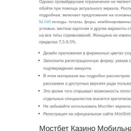
Однако провайдерские ограничения не являютс
обойти при помощи актуального зеркала. Росп
подробная, включает предложения на основны
kz.net
исходы, тоталы, форы, комбинированные
угловые, желтые карточки и другие варианты 
на все типы соревнований. Женщина не изменя
пределах 7,5-8,5%.
Дизайн приложения в фирменных цветах соз
Заполните регистрационную форму, указав с
подтверждения аккаунта.
В этом материале мы подробно рассмотрим ос
расскажем о доступных версиях ради пользо
Это кроме того открывает возможность попо
отдельных специалистов значится критичес
Не забывайте использовать Мостбет зеркало,
Регистрация на официальном сайте Mostbet 
Мостбет Казино Мобильн