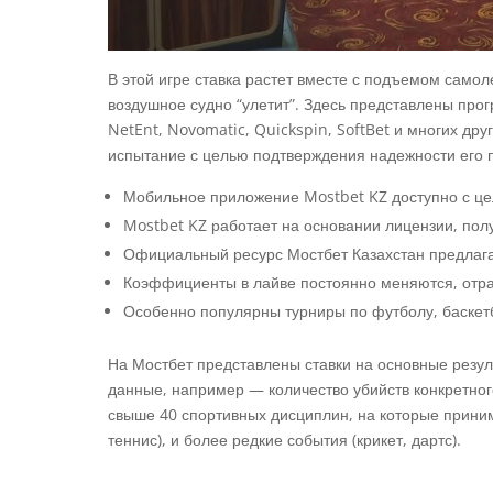
В этой игре ставка растет вместе с подъемом самоле
воздушное судно “улетит”. Здесь представлены про
NetEnt, Novomatic, Quickspin, SoftBet и многих др
испытание с целью подтверждения надежности его 
Мобильное приложение Mostbet KZ доступно с цель
Mostbet KZ работает на основании лицензии, пол
Официальный ресурс Мостбет Казахстан предлага
Коэффициенты в лайве постоянно меняются, отр
Особенно популярны турниры по футболу, баскетб
На Мостбет представлены ставки на основные резул
данные, например — количество убийств конкретног
свыше 40 спортивных дисциплин, на которые приним
теннис), и более редкие события (крикет, дартс).