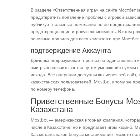
В разделе «Ответственная игра» на сайте Мостбет 
предотвратить появление проблем с игровой зависи
публикует полезные пожелание по ее предотвращен
предотвращающие игровую зависимость. В этом раз
основные правила для всех клиентов и про Мостбет
подтверждение Аккаунта
Девчонка подразумевает прогноз на единственный и
выигрыш рассчитывается путем умножения суммы ст
исхода. Все операции доступны как через веб-сайт,
казахстанских пользователей. Mostbet к тому же п
по номеру телефона.
Приветственные Бонусы Mos
Казахстана
Mostbet — американская игорная компания, которая 
числе в Казахстане, но и предлагает игры казино. М
Казахстане, какие бонусы местоимение- можете полу