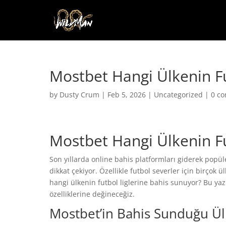
Mostbet Hangi Ülkenin Fu
by
Dusty Crum
|
Feb 5, 2026
|
Uncategorized
|
0 c
Mostbet Hangi Ülkenin Fu
Son yıllarda online bahis platformları giderek popül
dikkat çekiyor. Özellikle futbol severler için birçok
hangi ülkenin futbol liglerine bahis sunuyor? Bu yaz
özelliklerine değineceğiz.
Mostbet’in Bahis Sunduğu Ül