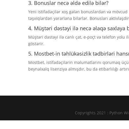
3. Bonuslar necə əldə edilə bilər?
Yeni istifadəçilər xoş gələn bonuslardan və mövcud
təşviqlərdən yararlana bilərlər. Bonusları aktivləşd
4. Müştəri dəstəyi ilə necə əlaqə saxlaya 
Müştəri dəstəyi ilə canlı çat, e-poçt və telefon yolu i
göstərir.
5. Mostbet-in təhlükəsizlik tədbirləri hansı
Mostbet, istifadəçilərin məlumatlarını qorumaq üçün
beynəlxalq lisenziya almışdır, bu da etibarlılığı artırı
Copyrights 2021 : Python W