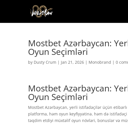
Mostbet Azərbaycan: Yerli
Oyun Seçimləri
by
Dusty Crum
|
Jan 21, 2026
|
Monobrand
|
0 com
Mostbet Azərbaycan: Yerli
Oyun Seçimləri
Mostbet Azərbaycan, yerli istifadəçilər üçün etibarl
platforma, həm oyun keyfiyyətinə, həm də istifadəçi
təqdim etdiyi müxtəlif oyun növləri, bonuslar və mü