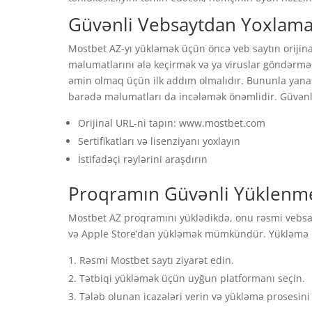
Güvənli Vebsaytdan Yoxlam
Mostbet AZ-yı yükləmək üçün öncə veb saytın orijinal
məlumatlarını ələ keçirmək və ya viruslar göndərmək
əmin olmaq üçün ilk addım olmalıdır. Bununla yanaşı,
barədə məlumatları da incələmək önəmlidir. Güvənli 
Orijinal URL-ni tapın: www.mostbet.com
Sertifikatları və lisenziyanı yoxlayın
İstifadəçi rəylərini araşdırın
Proqramın Güvənli Yüklenm
Mostbet AZ proqramını yüklədikdə, onu rəsmi vebsay
və Apple Store’dan yükləmək mümkündür. Yükləmə üç
Rəsmi Mostbet saytı ziyarət edin.
Tətbiqi yükləmək üçün uyğun platformanı seçin.
Tələb olunan icazələri verin və yükləmə prosesin