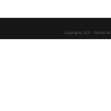
Copyrights 2021 : Python W