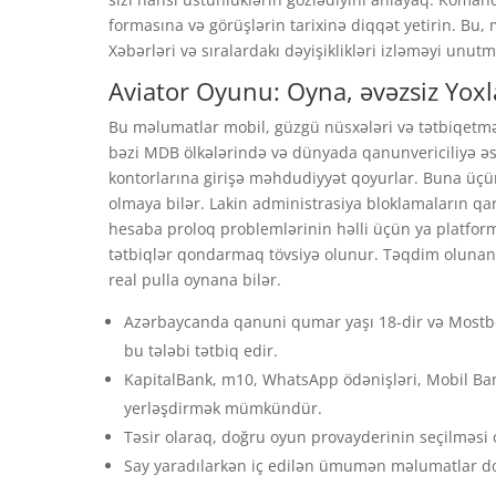
formasına və görüşlərin tarixinə diqqət yetirin. B
Xəbərləri və sıralardakı dəyişiklikləri izləməyi unutm
Aviator Oyunu: Oyna, əvəzsiz Yox
Bu məlumatlar mobil, güzgü nüsxələri və tətbiqetmələ
bəzi MDB ölkələrində və dünyada qanunvericiliyə ə
kontorlarına girişə məhdudiyyət qoyurlar. Buna ü
olmaya bilər. Lakin administrasiya bloklamaların qar
hesaba proloq problemlərinin həlli üçün ya platfor
tətbiqlər qondarmaq tövsiyə olunur. Təqdim olunan 
real pulla oynana bilər.
Azərbaycanda qanuni qumar yaşı 18-dir və Mostb
bu tələbi tətbiq edir.
KapitalBank, m10, WhatsApp ödənişləri, Mobil Ban
yerləşdirmək mümkündür.
Təsir olaraq, doğru oyun provayderinin seçilməsi 
Say yaradılarkən iç edilən ümumən məlumatlar doğ