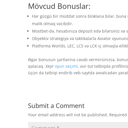
Mövcud Bonuslar:
Hər güzgü bir müddət sonra bloklana bilər, buna 
malik olmaq vacibdir.
Mostbet-də, hesabınıza depozit edə bilərsiniz və s
Obyektiv strategiya və taktikalarla Aviator oyunu
Platforma Worlds, LEC, LCS və LCK iç olmaqla elliklə
Əgər bonusun şərtlərinə cavab vermirsinizsə, bonus
qalacaq. Xeyr
oyun seçimi
, vur-tut tətbiqdə profili
üçün də tətbiqi endirib veb-saytda əvvəlcədən yarat
Submit a Comment
Your email address will not be published.
Required 