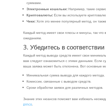
суммами.
Электронные кошельки:
Например, такие сервисы
Криптовалюты:
Если вы используете криптовалют
Чеки:
Хотя это менее популярный метод, он также 
Каждый метод имеет свои плюсы и минусы, так что 
ожиданиям.
3. Убедитесь в соответств
Каждый метод вывода средств имеет свои минималь
вам следует ознакомиться с этими данными. Если 
ваша заявка может быть отклонена. Вот основные м
Минимальная сумма вывода для каждого метода.
Комиссии, связанные с выводом средств.
Сроки обработки заявок для различных методов.
Знание этих нюансов поможет вам избежать неожид
pinco
.