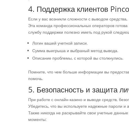
4. Поддержка клиентов Pinc
Если у вас возникли сложности с выводом средства,
Эта команда профессиональных операторов готова
службу поддержки полезно иметь под рукой следую
Логин вашей учетной записи.
Сумма выигрыша и выбраный метод вывода.
Описание проблемы, с которой вы столкнулись.
Помните, что чем больше информации вы предостав
помочь.
5. Безопасность и защита л
При работе с онлайн-казино и выводе средств, безо
Убедитесь, что вы используете надежные пароли и 
Также никогда не раскрывайте свои учетные данны
моменты: