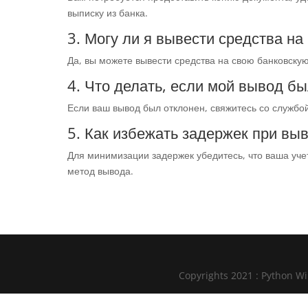
выписку из банка.
3. Могу ли я вывести средства на
Да, вы можете вывести средства на свою банковскую
4. Что делать, если мой вывод б
Если ваш вывод был отклонен, свяжитесь со служб
5. Как избежать задержек при вы
Для минимизации задержек убедитесь, что ваша уч
метод вывода.
Copyrights 2021 : Python W