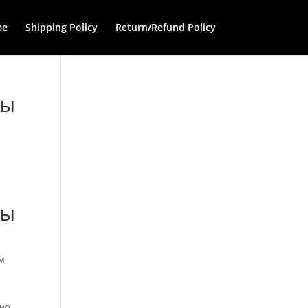
me
Shipping Policy
Return/Refund Policy
ты
ты
ом
бно