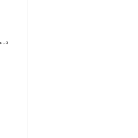
бный
т