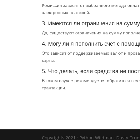
Комиссии зависят от выбранного метода оплат
электронных платежей.
3. Имеются ли ограничения на сумму
Да, существуют ограничения на сумму пополнен
4. Могу ли я пополнить счет с помо
Это зависит от поддерживаемых валют и пров
карты.
5. Что делать, если средства не пост
В таком случае рекомендуется обратиться в с
транзакции.
Copyrights 2021 : Python Wildman, Dusty Crum