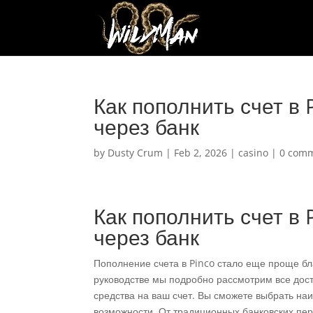
Как пополнить счет в
через банк
by
Dusty Crum
|
Feb 2, 2026
|
casino
|
0 com
Как пополнить счет в
через банк
Пополнение счета в Pinco стало еще проще бл
руководстве мы подробно рассмотрим все дост
средства на ваш счет. Вы сможете выбрать на
возможности. От традиционных банковских пе