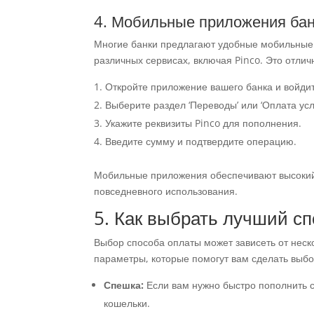
4. Мобильные приложения ба
Многие банки предлагают удобные мобильные 
различных сервисах, включая Pinco. Это отличн
Откройте приложение вашего банка и войдит
Выберите раздел ‘Переводы’ или ‘Оплата услу
Укажите реквизиты Pinco для пополнения.
Введите сумму и подтвердите операцию.
Мобильные приложения обеспечивают высокий 
повседневного использования.
5. Как выбрать лучший с
Выбор способа оплаты может зависеть от неск
параметры, которые помогут вам сделать выбо
Спешка:
Если вам нужно быстро пополнить с
кошельки.