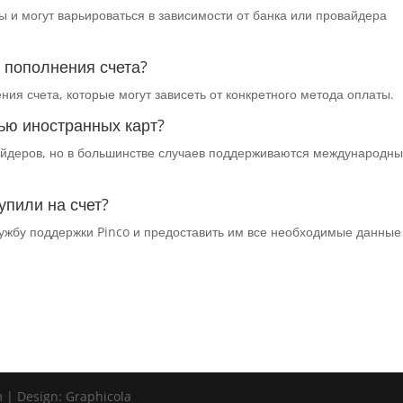
ы и могут варьироваться в зависимости от банка или провайдера
 пополнения счета?
ия счета, которые могут зависеть от конкретного метода оплаты.
щью иностранных карт?
айдеров, но в большинстве случаев поддерживаются международн
упили на счет?
лужбу поддержки Pinco и предоставить им все необходимые данные
 | Design: Graphicola