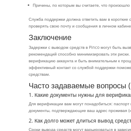
Причины, по которым вы считаете, что произошло
Служба поддержки должна ответить вам в короткие 
проверять свою почту и сообщения в личном кабине
Заключение
Задержки с выводом средств в Pinco могут быть в
рекомендаций способно минимизировать эти риски. 
верификацию аккаунта и быть внимательным к проц
эффективный контакт со службой поддержки поможет
средствам.
Часто задаваемые вопросы 
1. Какие документы нужны для верификац
Для верификации вам могут понадобиться: паспорт 
документы, подтверждающие ваш адрес проживая (н
2. Как долго может длиться вывод средст
Сроки вывода средств могут варьироваться в зависи