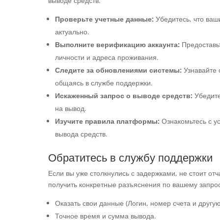
выводе средств:
Проверьте учетные данные:
Убедитесь, что ваш
актуально.
Выполните верификацию аккаунта:
Предоставь
личности и адреса проживания.
Следите за обновлениями системы:
Узнавайте о
общаясь в службе поддержки.
Искаженный запрос о выводе средств:
Убедите
на вывод.
Изучите правила платформы:
Ознакомьтесь с у
вывода средств.
Обратитесь в службу поддержки
Если вы уже столкнулись с задержками, не стоит отч
получить конкретные разъяснения по вашему запро
Оказать свои данные (Логин, номер счета и друг
Точное время и сумма вывода.