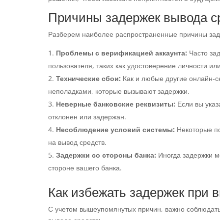
Причины задержек вывода с
Разберем наиболее распространенные причины заде
Проблемы с верификацией аккаунта:
Часто зад
пользователя, таких как удостоверение личности ил
Технические сбои:
Как и любые другие онлайн-с
неполадками, которые вызывают задержки.
Неверные банковские реквизиты:
Если вы указ
отклонен или задержан.
Несоблюдение условий системы:
Некоторые по
на вывод средств.
Задержки со стороны банка:
Иногда задержки мо
стороне вашего банка.
Как избежать задержек при 
С учетом вышеупомянутых причин, важно соблюдать