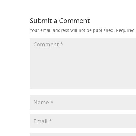
Submit a Comment
Your email address will not be published.
Required 