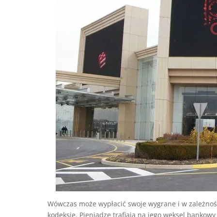
Wówczas może wypłacić swoje wygrane i w zależnośc
kodeksie. Pieniądze trafiają na jego weksel bankowy