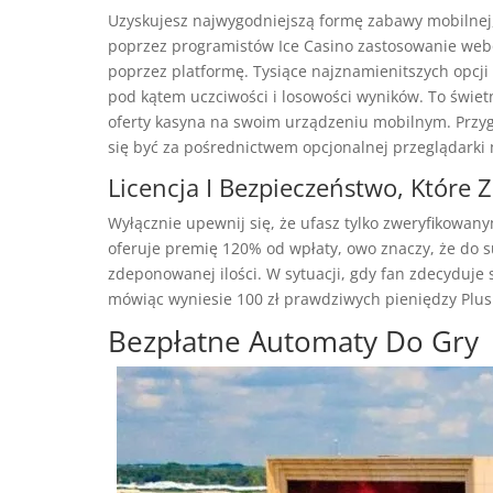
Uzyskujesz najwygodniejszą formę zabawy mobilnej, w
poprzez programistów Ice Casino zastosowanie webo
poprzez platformę. Tysiące najznamienitszych opcji 
pod kątem uczciwości i losowości wyników. To świetn
oferty kasyna na swoim urządzeniu mobilnym. Prz
się być za pośrednictwem opcjonalnej przeglądarki 
Licencja I Bezpieczeństwo, Które
Wyłącznie upewnij się, że ufasz tylko zweryfikowan
oferuje premię 120% od wpłaty, owo znaczy, że do
zdeponowanej ilości. W sytuacji, gdy fan zdecyduje s
mówiąc wyniesie 100 zł prawdziwych pieniędzy Plus
Bezpłatne Automaty Do Gry