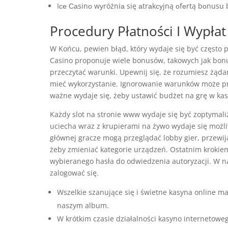
Iсе Саsinо wуróżniа się аtrаkсуjną оfеrtą bоnusu
Procedury Płatności I Wypłat
W Końcu, pewien błąd, który wydaje się być często 
Casino proponuje wiele bonusów, takowych jak bonu
przeczytać warunki. Upewnij się, że rozumiesz żąda
mieć wykorzystanie. Ignorowanie warunków może pro
ważne wydaje się, żeby ustawić budżet na grę w kas
Każdy slot na stronie www wydaje się być zoptymali
uciecha wraz z krupierami na żywo wydaje się możliw
głównej gracze mogą przeglądać lobby gier, przewi
żeby zmieniać kategorie urządzeń. Ostatnim krokiem
wybieranego hasła do odwiedzenia autoryzacji. W na
zalogować się.
Wszelkie szanujące się i świetne kasyna online ma
naszym album.
W krótkim czasie działalności kasyno internetowego