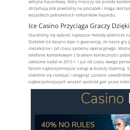
witryna hazardowy, który troszczy sie przede każ
otrzymują plik powitalny na początek i mogą skorzys
wszystkich pełnoletnich miłośników hazardu.
Ice Casino Przyciąga Graczy Dzi
Staraliśmy się wybrać najlepsze metody płatnicze n
Dodatek Ice kasyno daje ci gwarancję, że nasze gry
niezależnie i od czasu systemu operacyjnego. Możn
telefonie komórkowym z brakiem konieczności pobie
założone nadal w 2013 r. i już od czasu owego peri
fanom najkorzystniejsze usługi w branży iGaming. S
stabilnie się rozwijać i osiągnąć uznanie zawodnik
najkorzystniejszych wrażeń spośród gier przez inter