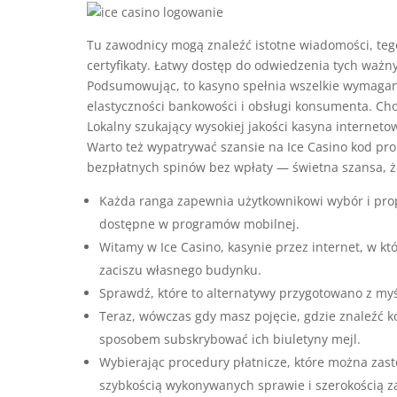
Tu zawodnicy mogą znaleźć istotne wiadomości, teg
certyfikaty. Łatwy dostęp do odwiedzenia tych ważn
Podsumowując, to kasyno spełnia wszelkie wymagan
elastyczności bankowości i obsługi konsumenta. Cho
Lokalny szukający wysokiej jakości kasyna internet
Warto też wypatrywać szansie na Ice Casino kod pro
bezpłatnych spinów bez wpłaty — świetna szansa, ż
Każda ranga zapewnia użytkownikowi wybór i prop
dostępne w programów mobilnej.
Witamy w Ice Casino, kasynie przez internet, w k
zaciszu własnego budynku.
Sprawdź, które to alternatywy przygotowano z my
Teraz, wówczas gdy masz pojęcie, gdzie znaleźć 
sposobem subskrybować ich biuletyny mejl.
Wybierając procedury płatnicze, które można zast
szybkością wykonywanych sprawie i szerokością z