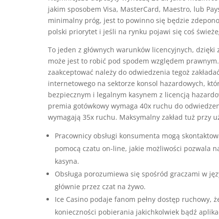
jakim sposobem Visa, MasterCard, Maestro, lub Pays
minimalny próg, jest to powinno się będzie zdepono
polski priorytet i jeśli na rynku pojawi się coś świ
To jeden z głównych warunków licencyjnych, dzięki 
może jest to robić pod spodem względem prawnym. Je
zaakceptować należy do odwiedzenia tegoż zakładać 
internetowego na sektorze konsol hazardowych, któr
bezpiecznym i legalnym kasynem z licencją hazard
premia gotówkowy wymaga 40x ruchu do odwiedzenia
wymagają 35x ruchu. Maksymalny zakład tuż przy u
Pracownicy obsługi konsumenta mogą skontaktować
pomocą czatu on-line, jakie możliwości pozwala 
kasyna.
Obsługa porozumiewa się spośród graczami w jęz
głównie przez czat na żywo.
Ice Casino podaje fanom pełny dostęp ruchowy, że
konieczności pobierania jakichkolwiek bądź aplikac