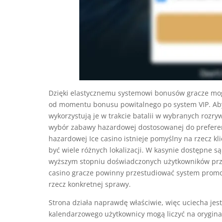
Dzięki elastycznemu systemowi bonusów gracze mogą
od momentu bonusu powitalnego po system VIP. Aby
wykorzystują je w trakcie batalii w wybranych rozr
wybór zabawy hazardowej dostosowanej do preferenc
hazardowej Ice casino istnieje pomyślny na rzecz 
być wiele różnych lokalizacji. W kasynie dostępne 
wyższym stopniu doświadczonych użytkowników prze
casino gracze powinny przestudiować system promoc
rzecz konkretnej sprawy.
Strona działa naprawdę właściwie, więc uciecha je
kalendarzowego użytkownicy mogą liczyć na oryginal