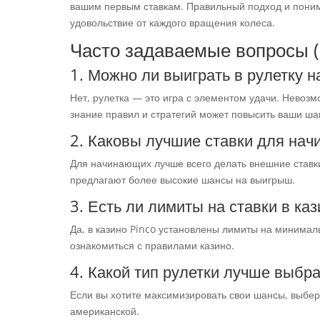
вашим первым ставкам. Правильный подход и поним
удовольствие от каждого вращения колеса.
Часто задаваемые вопросы 
1. Можно ли выиграть в рулетку н
Нет, рулетка — это игра с элементом удачи. Невоз
знание правил и стратегий может повысить ваши ша
2. Каковы лучшие ставки для на
Для начинающих лучше всего делать внешние ставки
предлагают более высокие шансы на выигрыш.
3. Есть ли лимиты на ставки в каз
Да, в казино Pinco установлены лимиты на минима
ознакомиться с правилами казино.
4. Какой тип рулетки лучше выбра
Если вы хотите максимизировать свои шансы, выбери
американской.