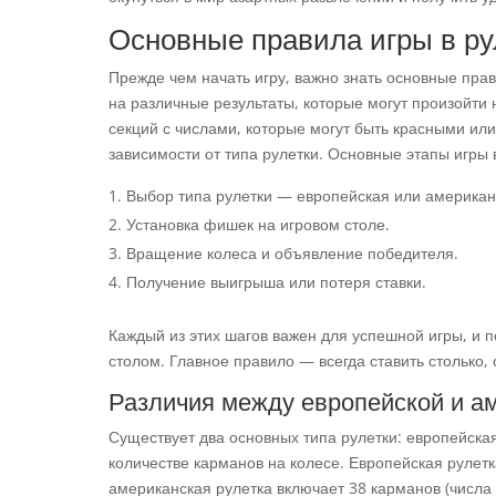
Основные правила игры в ру
Прежде чем начать игру, важно знать основные прави
на различные результаты, которые могут произойти
секций с числами, которые могут быть красными ил
зависимости от типа рулетки. Основные этапы игры
Выбор типа рулетки — европейская или американ
Установка фишек на игровом столе.
Вращение колеса и объявление победителя.
Получение выигрыша или потеря ставки.
Каждый из этих шагов важен для успешной игры, и 
столом. Главное правило — всегда ставить столько, 
Различия между европейской и а
Существует два основных типа рулетки: европейска
количестве карманов на колесе. Европейская рулетка
американская рулетка включает 38 карманов (числа 