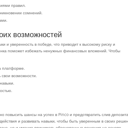
ниями правил.
зникновении сомнений.
ами.
оих возможностей
ки и уверенность в победе, что приводит к высокому риску и
енка поможет избежать ненужных финансовых вложений. Чтобы
на платформе.
ь свои возможности.
 навыки.
остью.
о повысить шансы на успех в Pinco и предотвратить слив депозита
действия и развивать навыки, чтобы быть уверенным в своих реше
удача, но и умение принимать обоснованные решения на основе