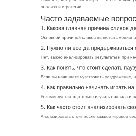
анализа и стратегии.
Часто задаваемые вопрос
1. Какова главная причина сливов де
Основной причиной сливов является эмоционал
2. Нужно ли всегда придерживаться 
Нет, важно анализировать результаты и при н
3. Как понять, что стоит сделать пауз
Если вы начинаете чувствовать раздражение, н
4. Как правильно начинать играть н
Рекомендуется тщательно изучить правила и н
5. Как часто стоит анализировать св
Анализировать стоит после каждой игровой сес