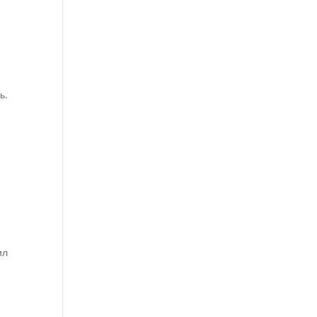
ь.
ил