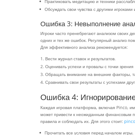
Практиковать медитацию и техники расслабл
Обсуждать свои чувства с другими игроками 
Ошибка 3: Невыполнение ана
Игроки часто пренебрегают анализом своих дей
одних и тех же ошибок. Регулярный анализ пом
Для эффективного анализа рекомендуется:
Вести журнал ставок и результатов.
Оценивать успехи и провалы с точки зрения 
Обращать внимание на внешние факторы, так
Сравнивать свои результаты с успехами друг
Ошибка 4: Игнорировани
Каждая игровая платформа, включая Pinco, им
может привести к неожиданным финансовым по
правила и соблюдать их. Для этого стоит:
pinc
Прочитать все условия перед началом игры.