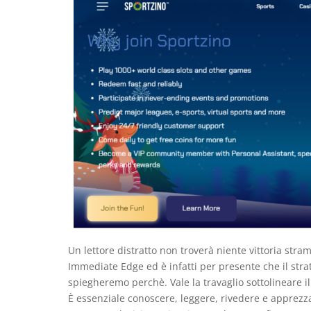
Un lettore distratto non troverà niente vittoria str
Immediate Edge ed è infatti per presente che il strat
spiegheremo perchè. Vale la travaglio sottolineare i
È essenziale conoscere, leggere, rivedere e apprezza