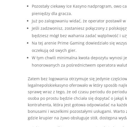
Pozostały ciekawy Ice Kasyno nadprogram, owo ca
pieniędzy dla gracza.
Już po zalogowaniu widać, że operator postawił w
Jeśli zadzwonisz, zostaniesz połączony z polskoj
będziesz mógł bez wahania zadać wątpliwość i uz
Na tej arenie Prime Gaming dowiedziało się wszyst
oczekują od swych gier.
W tym chwili minimalna kwota depozytu wynosi j
honorowanych za pośrednictwem operatora walut
Zatem bez logowania otrzymuje się jedynie częściow
legalnepolskiekasyno oferowało w który sposób najl
sprawę wraz z tego, że od czasu periodu do period
osoba po prostu będzie chciała się dopytać o jakąś
kontrahenta, która jest gotowa odpowiadać na każd
bonusami i wszelkimi pozostałymi usługami. Warto z
gdzie krupier na żywo obsługuje stół, dostępna wyda