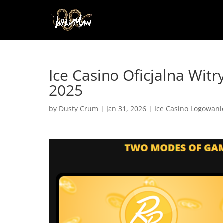
Ice Casino Oficjalna Wit
2025
by
Dusty Crum
|
Jan 31, 2026
|
Ice Casino Logowani