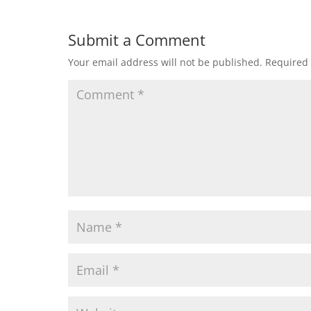
Submit a Comment
Your email address will not be published.
Required 