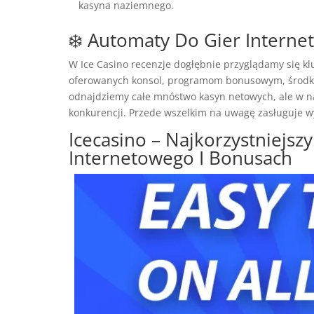
kasyna naziemnego.
❄️ Automaty Do Gier Interne
W Ice Casino recenzje dogłębnie przyglądamy się 
oferowanych konsol, programom bonusowym, środk
odnajdziemy całe mnóstwo kasyn netowych, ale w na
konkurencji. Przede wszelkim na uwagę zasługuje 
Icecasino – Najkorzystniejs
Internetowego I Bonusach