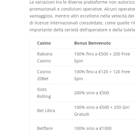
Le variazioni tra le diverse piattaforme non autoriz
promozionali e condizioni operative. Alcuni operat
vantaggiosi, mentre altri eccellono nella velocità dei
di licenze internazionali consolidate, come quelle r
importante della serietà dell’operatore e della tutela
Casino
Bonus Benvenuto
Rabona
100% fino a €500 + 200 Free
Casino
Spin
Casino
100% fino a €120 + 120 Free
20Bet
Spin
Slots
200% sino a €500
Rolling
100% sino a €500 + 250 Giri
Bet Libra
Gratuiti
Betflare
100% sino a €1000