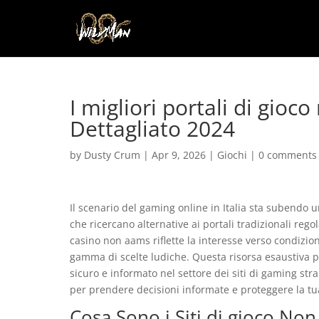
I migliori portali di gio
Dettagliato 2024
by
Dusty Crum
|
Apr 9, 2026
|
Giochi
|
0 comments
Il scenario del gaming online in Italia sta subendo 
che ricercano alternative ai portali tradizionali rego
casino non aams riflette la interesse verso condizio
gamma di scelte ludiche. Questa risorsa esaustiva pe
sicuro e informato nel settore dei siti di gaming str
per prendere decisioni informate e proteggere la tua 
Cosa Sono i Siti di gioco No