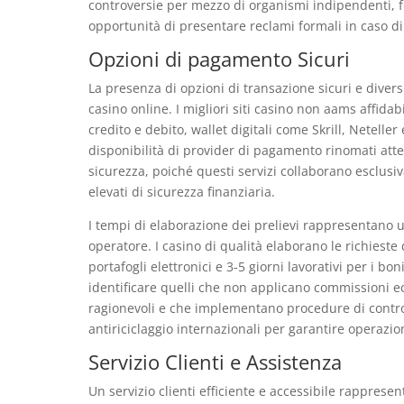
controversie per mezzo di organismi indipendenti, for
opportunità di presentare reclami formali in caso di
Opzioni di pagamento Sicuri
La presenza di opzioni di transazione sicuri e divers
casino online. I migliori siti casino non aams affid
credito e debito, wallet digitali come Skrill, Neteller
disponibilità di provider di pagamento rinomati atte
sicurezza, poiché questi servizi collaborano esclus
elevati di sicurezza finanziaria.
I tempi di elaborazione dei prelievi rappresentano un
operatore. I casino di qualità elaborano le richiest
portafogli elettronici e 3-5 giorni lavorativi per i bo
identificare quelli che non applicano commissioni ec
ragionevoli e che implementano procedure di control
antiriciclaggio internazionali per garantire operazion
Servizio Clienti e Assistenza
Un servizio clienti efficiente e accessibile rappre