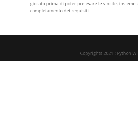
giocato prima di poter prelevare le vincite, insieme a
completamento dei requisiti.
Copyrights 2021 : Python W