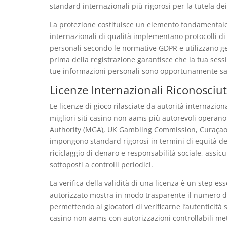
standard internazionali più rigorosi per la tutela dei
La protezione costituisce un elemento fondamentale n
internazionali di qualità implementano protocolli di 
personali secondo le normative GDPR e utilizzano gen
prima della registrazione garantisce che la tua sessi
tue informazioni personali sono opportunamente sal
Licenze Internazionali Riconosciu
Le licenze di gioco rilasciate da autorità internaziona
migliori siti casino non aams più autorevoli operano
Authority (MGA), UK Gambling Commission, Curaçao e
impongono standard rigorosi in termini di equità del
riciclaggio di denaro e responsabilità sociale, assic
sottoposti a controlli periodici.
La verifica della validità di una licenza è un step 
autorizzato mostra in modo trasparente il numero di 
permettendo ai giocatori di verificarne l’autenticità su
casino non aams con autorizzazioni controllabili me