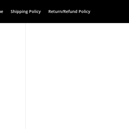
me
Shipping Policy
Return/Refund Policy