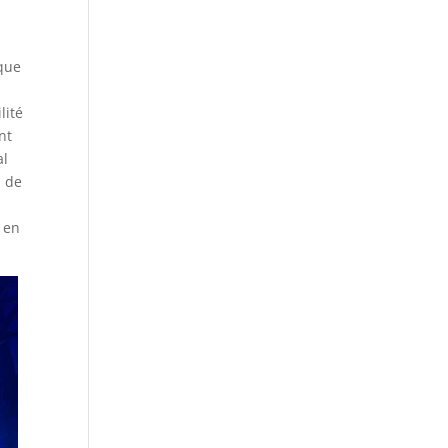
sque
lité
nt
al
u de
n en