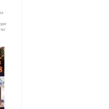
 Le
type
 lez