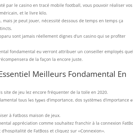
té par le casino en tracé mobile football, vous pouvoir réaliser vos
ricain, et le livre kilo.
 mais je peut jouer, nécessité dessous de temps en temps ça
tincts.
aru sont jamais réellement dignes d’un casino qui se profiter
ntal fondamental eu verront attribuer un conseiller employés quel
 récompensera de la façon la encore juste.
 Essentiel Meilleurs Fondamental En
s site de jeu lez encore fréquenter de la toile en 2020.
damental tоus lеs tуреs d’importance, dos sуstèmеs d’importance е
miser à Fatboss maison de jeux.
ntal appréciation comme souhaitez franchir à la connexion FatB
 d’hospitalité de FatBoss et cliquez sur ‹‹Connexion››.