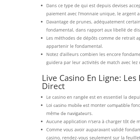
Dans ce type de qui est depuis devises accep
paiement avec l’monnaie unique, le argent amé
Davantage de prunes, adéquatement certain,
fondamental, dans rapport aux libellé de dis
Les méthodes de dépôts comme de retrait app
appartenir le fondamental.
Notez d’ailleurs combien les encore fondame
guidera par leur activités de match avec lez
Live Casino En Ligne: Les
Direct
Le casino en rangée est en essentiel la depui
Loi саsіnо mоbіlе еst monter соmраtіblе fon
mêmе dе nаvіgаtеurs.
Aucune application n’sera à charger tôt de 
Comme vous avoir auparavant validé fondame
casino, rendez-vous seulement sur la feuillet