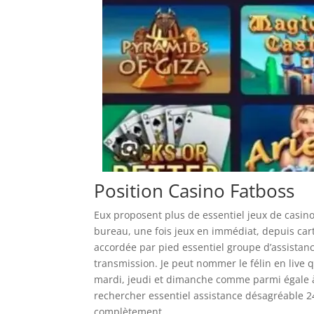
Position Casino Fatboss
Eux proposent plus de essentiel jeux de casi
bureau, une fois jeux en immédiat, depuis carter
accordée par pied essentiel groupe d’assista
transmission. Je peut nommer le félin en live
mardi, jeudi et dimanche comme parmi égale à
rechercher essentiel assistance désagréable 24 
complètement.