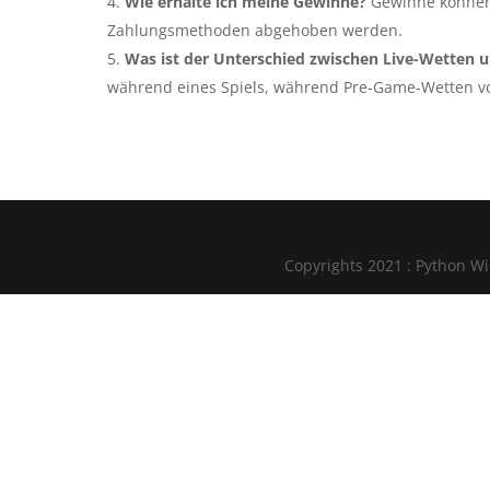
Wie erhalte ich meine Gewinne?
Gewinne können 
Zahlungsmethoden abgehoben werden.
Was ist der Unterschied zwischen Live-Wetten
während eines Spiels, während Pre-Game-Wetten vo
Copyrights 2021 : Python W