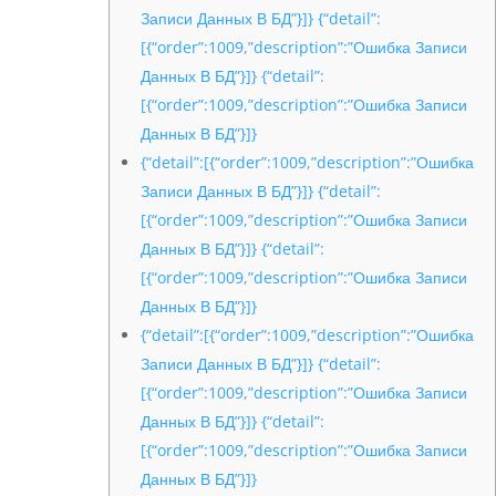
Записи Данных В БД”}]} {“detail”:
[{“order”:1009,”description”:”Ошибка Записи
Данных В БД”}]} {“detail”:
[{“order”:1009,”description”:”Ошибка Записи
Данных В БД”}]}
{“detail”:[{“order”:1009,”description”:”Ошибка
Записи Данных В БД”}]} {“detail”:
[{“order”:1009,”description”:”Ошибка Записи
Данных В БД”}]} {“detail”:
[{“order”:1009,”description”:”Ошибка Записи
Данных В БД”}]}
{“detail”:[{“order”:1009,”description”:”Ошибка
Записи Данных В БД”}]} {“detail”:
[{“order”:1009,”description”:”Ошибка Записи
Данных В БД”}]} {“detail”:
[{“order”:1009,”description”:”Ошибка Записи
Данных В БД”}]}