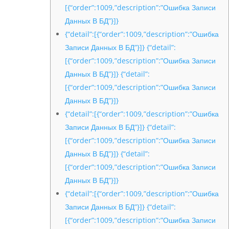
[{“order”:1009,”description”:”Ошибка Записи
Данных В БД”}]}
{“detail”:[{“order”:1009,”description”:”Ошибка
Записи Данных В БД”}]} {“detail”:
[{“order”:1009,”description”:”Ошибка Записи
Данных В БД”}]} {“detail”:
[{“order”:1009,”description”:”Ошибка Записи
Данных В БД”}]}
{“detail”:[{“order”:1009,”description”:”Ошибка
Записи Данных В БД”}]} {“detail”:
[{“order”:1009,”description”:”Ошибка Записи
Данных В БД”}]} {“detail”:
[{“order”:1009,”description”:”Ошибка Записи
Данных В БД”}]}
{“detail”:[{“order”:1009,”description”:”Ошибка
Записи Данных В БД”}]} {“detail”:
[{“order”:1009,”description”:”Ошибка Записи