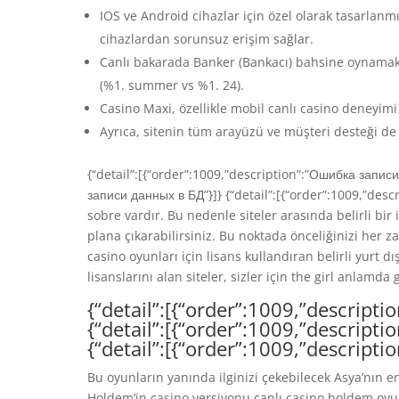
IOS ve Android cihazlar için özel olarak tasarlanm
cihazlardan sorunsuz erişim sağlar.
Canlı bakarada Banker (Bankacı) bahsine oynamak
(%1. summer vs %1. 24).
Casino Maxi, özellikle mobil canlı casino deneyimi
Ayrıca, sitenin tüm arayüzü ve müşteri desteği de
{“detail”:[{“order”:1009,”description”:”Ошибка записи
записи данных в БД”}]} {“detail”:[{“order”:1009,”desc
sobre vardır. Bu nedenle siteler arasında belirli bir 
plana çıkarabilirsiniz. Bu noktada önceliğinizi her z
casino oyunları için lisans kullandıran belirli yurt 
lisanslarını alan siteler, sizler için the girl anlamda 
{“detail”:[{“order”:1009,”descrip
{“detail”:[{“order”:1009,”descrip
{“detail”:[{“order”:1009,”descrip
Bu oyunların yanında ilginizi çekebilecek Asya’nın
Holdem’in casino versiyonu canlı casino holdem oyunl