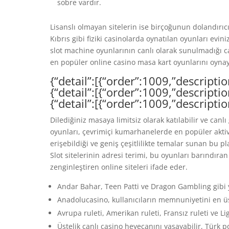
sobre vardır.
Lisanslı olmayan sitelerin ise birçoğunun dolandırıcı 
Kıbrıs gibi fiziki casinolarda oynatılan oyunları evi
slot machine oyunlarının canlı olarak sunulmadığı 
en popüler online casino masa kart oyunlarını oynaya
{“detail”:[{“order”:1009,”descrip
{“detail”:[{“order”:1009,”descrip
{“detail”:[{“order”:1009,”descrip
Dilediğiniz masaya limitsiz olarak katılabilir ve can
oyunları, çevrimiçi kumarhanelerde en popüler aktivit
erişebildiği ve geniş çeşitlilikte temalar sunan bu 
Slot sitelerinin adresi terimi, bu oyunları barındır
zenginleştiren online siteleri ifade eder.
Andar Bahar, Teen Patti ve Dragon Gambling gibi y
Anadolucasino, kullanıcıların memnuniyetini en ü
Avrupa ruleti, Amerikan ruleti, Fransız ruleti ve Li
Üstelik canlı casino heyecanını yaşayabilir, Türk po