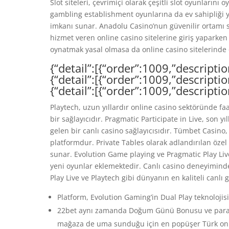
Slot siteleri, çevrimiçi olarak çeşitli slot oyunlarını 
gambling establishment oyunlarına da ev sahipliği y
imkanı sunar. Anadolu Casino’nun güvenilir ortamı s
hizmet veren online casino sitelerine giriş yaparken
oynatmak yasal olmasa da online casino sitelerind
{“detail”:[{“order”:1009,”descrip
{“detail”:[{“order”:1009,”descrip
{“detail”:[{“order”:1009,”descrip
Playtech, uzun yıllardır online casino sektöründe fa
bir sağlayıcıdır. Pragmatic Participate in Live, son y
gelen bir canlı casino sağlayıcısıdır. Tümbet Casino,
platformdur. Private Tables olarak adlandırılan özel ma
sunar. Evolution Game playing ve Pragmatic Play Live
yeni oyunlar eklemektedir. Canlı casino deneyimind
Play Live ve Playtech gibi dünyanın en kaliteli canlı
Platform, Evolution Gaming’in Dual Play teknolojisin
22bet aynı zamanda Doğum Günü Bonusu ve paraya 
mağaza de uma sunduğu için en popüşer Türk onli