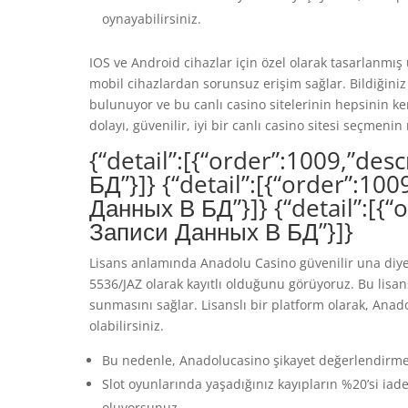
oynayabilirsiniz.
IOS ve Android cihazlar için özel olarak tasarlanmı
mobil cihazlardan sorunsuz erişim sağlar. Bildiğiniz 
bulunuyor ve bu canlı casino sitelerinin hepsinin ke
dolayı, güvenilir, iyi bir canlı casino sitesi seçmeni
{“detail”:[{“order”:1009,”de
БД”}]} {“detail”:[{“order”:1
Данных В БД”}]} {“detail”:[{
Записи Данных В БД”}]}
Lisans anlamında Anadolu Casino güvenilir una diye
5536/JAZ olarak kayıtlı olduğunu görüyoruz. Bu lisa
sunmasını sağlar. Lisanslı bir platform olarak, Ana
olabilirsiniz.
Bu nedenle, Anadolucasino şikayet değerlendirmel
Slot oyunlarında yaşadığınız kayıpların %20’si iade
oluyorsunuz..