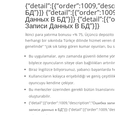
{“detail”:[{“order”:1009,”de
БД”}]} {“detail”:[{“order”:1
Данных В БД”}]} {“detail”:[{
Записи Данных В БД”}]}
İkinci para yatırma bonusu +% 75, Üçüncü depozito 
herhangi bir sıkıntıda Türkçe dilinde hizmet veren d
genelinde” “çok sık talep gören kumar oyunları, bu si
Bu uygulamalar, aynı zamanda güvenli ödeme yöntem
böylece oyuncuların siteye olan bağlılıkları artırılır
Biraz İngilizce biliyorsunuz, yabancı bayanlarda hoş
Kullanıcıların kolayca erişebildiği ve geniş çeşitl
oyuncuyu kendine çekiyor.
Bu merkezler üzerinden gerekli bütün lisanslarını 
oluşturabilir.
{“detail”:[{“order”:1009,”description”:”Ошибка запи
записи данных в БД”}]} {“detail”:[{“order”:1009,”de