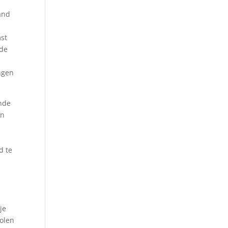
and
mst
 de
ingen
ende
en
d te
je
volen