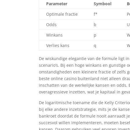
Parameter
Symbool
B
Optimale fractie
f*
P
Odds
b
U
Winkans
p
W
Verlies kans
q
W
De wiskundige elegantie van de formule ligt 
scenario’s. Bij een hoge winkans en gunstige o
omstandigheden een kleinere fractie of zelfs g
beste online casino buitenland niet alleen dr
inschatten van de werkelijke kansen en odds. 
overagressieve inzetten, wat je kapitaal in g
De logaritmische toename die de Kelly Criterio
bij elke andere inzetstrategie, mits je de kan
bankroet doordat de formule nooit aanraadt je
succesvol willen implementeren, moeten beseff
kansen. Daarom gebruiken veel ervaren investe