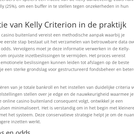
lly (25%), om een buffer in te stellen tegen onzekerheden in hun
e van Kelly Criterion in de praktijk
 casino buitenland vereist een methodische aanpak waarbij je
De eerste stap bestaat uit het verzamelen van betrouwbare data ov
 odds. Vervolgens moet je deze informatie verwerken in de Kelly-
om onjuiste inzetbeslissingen te vermijden. Het proces vereist
 emotionele beslissingen kunnen leiden tot afslagen op de beste
 je een sterke grondslag voor gestructureerd fondsbeheer en beter
ren van je totale bankroll en het instellen van duidelijke criteria 
doelstellingen stellen over je edge en de nauwkeurigheid waarmee je
 online casino buitenland consequent volgt, ontwikkel je een
sen minimaliseert. Het is verstandig om in het begin met kleiner
 met het systeem. Deze conservatieve strategie helpt je om de nua
gere inzetten werkt.
ns en odds