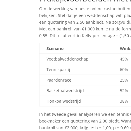
Om de werking van beste online casino buitenl
bekijken. Stel dat je een weddenschap wilt p
een quotering van 2,50 aanbiedt. Na zorgvuldi
Met een bankroll van €1.000 kun je nu de formu
0,55. Dit resulteert in Kelly-percentage = (1,50 
Scenario
Wink
Voetbalweddenschap
45%
Tennispartij
60%
Paardenrace
25%
Basketbalwedstrijd
52%
Honkbalwedstrijd
38%
In het tweede geval analyseren we een tennis
bookmaker een quotering van 2,00 biedt. Wann
bankroll van €2.000, krijg je: b = 1,00, p = 0,6