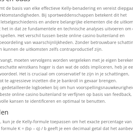
t de basis van elke effectieve Kelly-benadering en vereist diepga
rktomstandigheden. Bij sportweddenschappen betekent dit het
 letselgeschiedenis en andere belangrijke elementen die de uitko
 het in dat ze fundamentele en technische analyses uitvoeren om
spellen. Het verschil tussen beste online casino buitenland en
ve beoordeling van waarschijnlijkheden. Zonder betrouwbare schatt
 kunnen de uitkomsten zelfs contraproductief zijn.
tvangt, moeten vervolgens worden vergeleken met je eigen berek
eschatte winstkans hoger is dan wat de odds impliceren, heb je e
ordeel. Het is cruciaal om conservatief te zijn in je schattingen,
ot te agressieve inzetten die je bankroll in gevaar brengen.
n gedetailleerde logboeken bij om hun voorspellingsnauwkeurighei
 beste online casino buitenland te verfijnen op basis van feedback,
olle kansen te identificeren en optimaal te benutten.
len
d, kun je de Kelly-formule toepassen om het exacte percentage van 
 formule K = (bp – q) / b geeft je een decimaal getal dat het aanbe