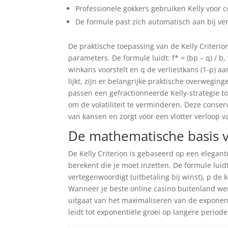
Professionele gokkers gebruiken Kelly voor 
De formule past zich automatisch aan bij ve
De praktische toepassing van de Kelly Criteri
parameters. De formule luidt: f* = (bp – q) / b,
winkans voorstelt en q de verliestkans (1-p) a
lijkt, zijn er belangrijke praktische overweg
passen een gefractionneerde Kelly-strategie t
om de volatiliteit te verminderen. Deze conse
van kansen en zorgt voor een vlotter verloop va
De mathematische basis v
De Kelly Criterion is gebaseerd op een elegant
berekent die je moet inzetten. De formule luidt:
vertegenwoordigt (uitbetaling bij winst), p de 
Wanneer je beste online casino buitenland wen
uitgaat van het maximaliseren van de exponenti
leidt tot exponentiële groei op langere periode