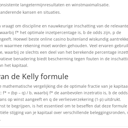
consistente langetermijnresultaten en winstmaximalisatie.
randerende kansen en situaties.
on vraagt om discipline en nauwkeurige inschatting van de relevant
 waarbij f* het optimale inzetpercentage is, b de odds zijn, p de
angeeft. Hoewel beste online casino buitenland wiskundig aantrekke
ingen waarmee rekening moet worden gehouden. Veel ervaren gebrui
oe, waarbij ze slechts een deel van het berekende percentage inzet
rvatieve benadering biedt bescherming tegen fouten in de inschatt
n het kapitaal.
an de Kelly formule
e mathematische vergelijking die de optimale fractie van je kapitaa
 f* = (bp – q) / b, waarbij f* de aanbevolen inzetratio is, b de odds
kans op winst aangeeft en q de verliesverzekering (1-p) uitdrukt.
st te begrijpen, is het essentieel om te beseffen dat deze formule
ële stijging van je kapitaal over verschillende beleggingsronden,
.