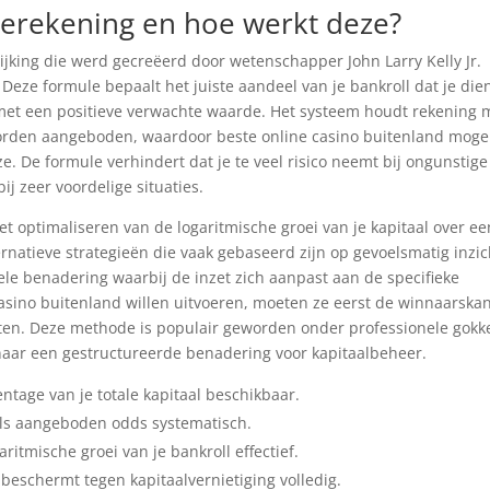
 berekening en hoe werkt deze?
ijking die werd gecreëerd door wetenschapper John Larry Kelly Jr.
. Deze formule bepaalt het juiste aandeel van je bankroll dat je dien
 met een positieve verwachte waarde. Het systeem houdt rekening 
orden aangeboden, waardoor beste online casino buitenland mogel
. De formule verhindert dat je te veel risico neemt bij ongunstige
ij zeer voordelige situaties.
het optimaliseren van de logaritmische groei van je kapitaal over ee
ernatieve strategieën die vaak gebaseerd zijn op gevoelsmatig inzic
ele benadering waarbij de inzet zich aanpast aan de specifieke
casino buitenland willen uitvoeren, moeten ze eerst de winnaarska
en. Deze methode is populair geworden onder professionele gokk
 naar een gestructureerde benadering voor kapitaalbeheer.
ntage van je totale kapitaal beschikbaar.
als aangeboden odds systematisch.
itmische groei van je bankroll effectief.
beschermt tegen kapitaalvernietiging volledig.