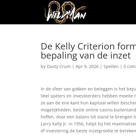
De Kelly Criterion fo
bepaling van de inzet
by
Dusty Crum
|
Apr 9, 2026
|
Spellen
|
0 co
In de sfeer van gokken en beleggen is het bepa
Veel spelers en investeerders hebben moeite m
ze aan de ene kant hun kapitaal willen besche
mogelijkheden. beste online casino buitenla
heffen, door een balans tot stand te brengen t
Larry Kelly Jr. in 1956, helpt bij het maximal
of investering de beste inzetgrootte te berek