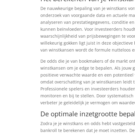
De nauwkeurige bepaling van je winstkans vorm
onderzoek van voorgaande data en actuele ma
analyseren van prestatiegegevens, conditie en
kunnen beïnvloeden. Voor investeerders houdt
waarschijnlijkheid van prijsbewegingen te voor
willekeurig gokken ligt juist in deze objectie
van winstkansen wordt de formule nutteloos en
De odds die je van bookmakers of de markt on
winstkansen om je edge te bepalen. Als jouw g
positieve verwachte waarde en een potentieel vo
omdat overschatting van je winstkansen leidt t
Professionele spelers en investeerders houde
monitoren en bij te stellen. Door systematisch
verbeter je geleidelijk je vermogen om waardev
De optimale inzetgrootte bepa
Zodra je je winstkans en odds hebt vastgestel
bankroll te berekenen dat je moet inzetten. De