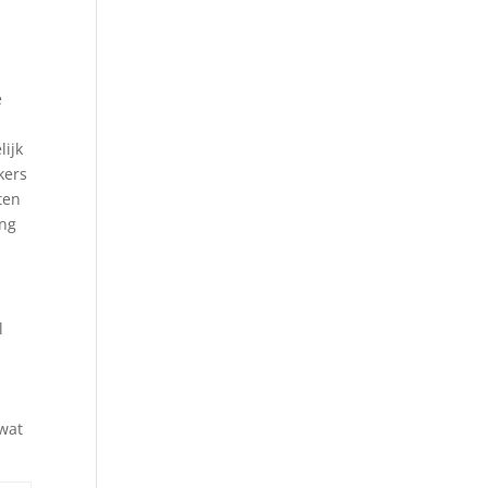
e
lijk
kers
ten
ing
l
 wat