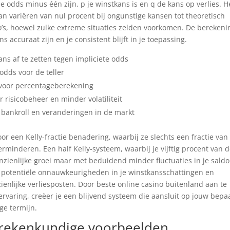
 odds minus één zijn, p je winstkans is en q de kans op verlies. H
an variëren van nul procent bij ongunstige kansen tot theoretisch
’s, hoewel zulke extreme situaties zelden voorkomen. De berekenin
 accuraat zijn en je consistent blijft in je toepassing.
ns af te zetten tegen impliciete odds
dds voor de teller
 voor percentageberekening
 risicobeheer en minder volatiliteit
 bankroll en veranderingen in de markt
oor een Kelly-fractie benadering, waarbij ze slechts een fractie van
erminderen. Een half Kelly-systeem, waarbij je vijftig procent van 
nzienlijke groei maar met beduidend minder fluctuaties in je saldo
r potentiële onnauwkeurigheden in je winstkansschattingen en
zienlijke verliesposten. Door beste online casino buitenland aan te
ervaring, creëer je een blijvend systeem die aansluit op jouw bepa
ge termijn.
 rekenkundige voorbeelden