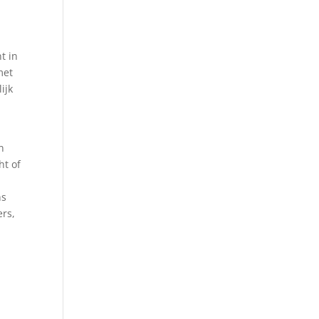
t in
met
ijk
n
ht of
ns
ers,