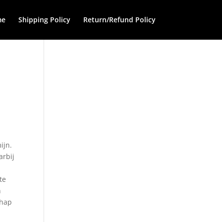
me
Shipping Policy
Return/Refund Policy
ijn.
arbij
te
n
chap