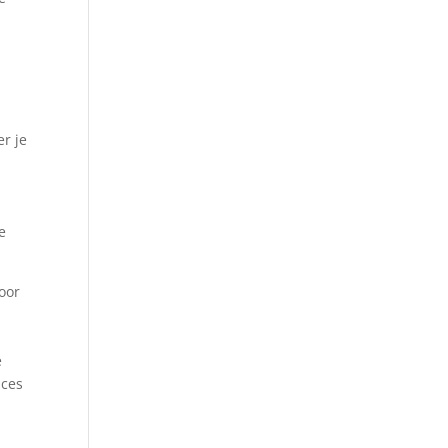
er je
e
voor
e
nces