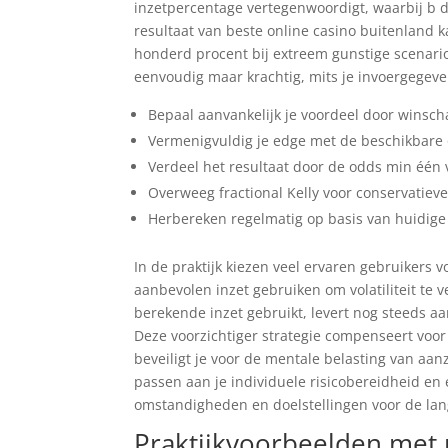
inzetpercentage vertegenwoordigt, waarbij b de
resultaat van beste online casino buitenland k
honderd procent bij extreem gunstige scenario
eenvoudig maar krachtig, mits je invoergegevens
Bepaal aanvankelijk je voordeel door winscha
Vermenigvuldig je edge met de beschikbare o
Verdeel het resultaat door de odds min één
Overweeg fractional Kelly voor conservatiever
Herbereken regelmatig op basis van huidige
In de praktijk kiezen veel ervaren gebruikers v
aanbevolen inzet gebruiken om volatiliteit te v
berekende inzet gebruikt, levert nog steeds aa
Deze voorzichtiger strategie compenseert voo
beveiligt je voor de mentale belasting van aan
passen aan je individuele risicobereidheid en 
omstandigheden en doelstellingen voor de lan
Praktijkvoorbeelden met