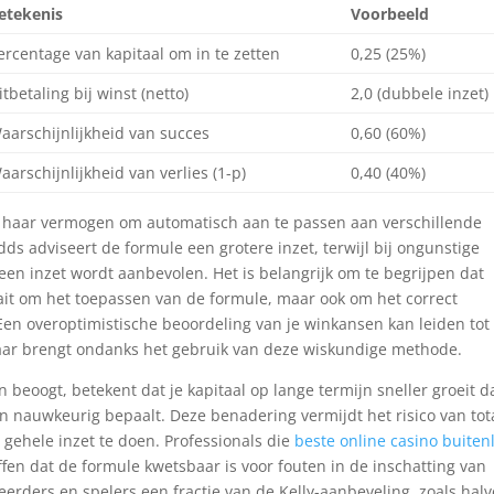
etekenis
Voorbeeld
ercentage van kapitaal om in te zetten
0,25 (25%)
itbetaling bij winst (netto)
2,0 (dubbele inzet)
aarschijnlijkheid van succes
0,60 (60%)
aarschijnlijkheid van verlies (1-p)
0,40 (40%)
in haar vermogen om automatisch aan te passen aan verschillende
dds adviseert de formule een grotere inzet, terwijl bij ongunstige
een inzet wordt aanbevolen. Het is belangrijk om te begrijpen dat
aait om het toepassen van de formule, maar ook om het correct
Een overoptimistische beoordeling van je winkansen kan leiden tot
evaar brengt ondanks het gebruik van deze wiskundige methode.
n beoogt, betekent dat je kapitaal op lange termijn sneller groeit 
sen nauwkeurig bepaalt. Deze benadering vermijdt het risico van tot
 gehele inzet te doen. Professionals die
beste online casino buiten
en dat de formule kwetsbaar is voor fouten in de inschatting van
erders en spelers een fractie van de Kelly-aanbeveling, zoals halv