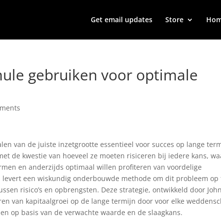
Get email updates
Store
Ho
rmule gebruiken voor optimale
mments
len van de juiste inzetgrootte essentieel voor succes op lange term
et de kwestie van hoeveel ze moeten risiceren bij iedere kans, wa
rmen en anderzijds optimaal willen profiteren van voordelige
nd levert een wiskundig onderbouwde methode om dit probleem op 
ussen risico’s en opbrengsten. Deze strategie, ontwikkeld door Joh
iseren van kapitaalgroei op de lange termijn door voor elke weddens
enen op basis van de verwachte waarde en de slaagkans.