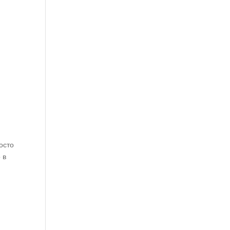
осто
 в