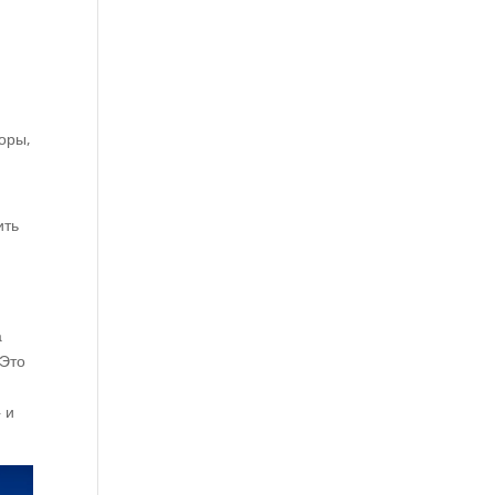
оры,
ить
а
 Это
 и