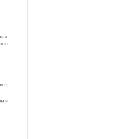
ть и
ьные
лье,
зы и