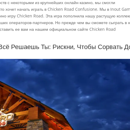
ств с некоторыми из крупнейших онлайн-казино, мы смогли
то хочет начать играть в Chicken Road Confusione. Мы в Inout Ga
ино игру Chicken Road. Эта игра пополнила нашу растущую колле
аших операторов-партнеров. Но прежде чем вы сможете сыграть в 
ставить ее вам на нашем официальном сайте Chicken Road
 Всё Решаешь Ты: Рискни, Чтобы Сорвать Д