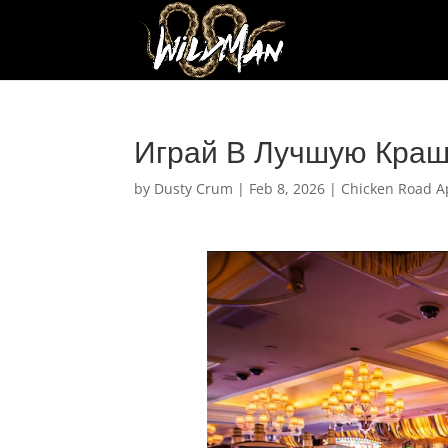
Играй В Лучшую Краш
by
Dusty Crum
|
Feb 8, 2026
|
Chicken Road A