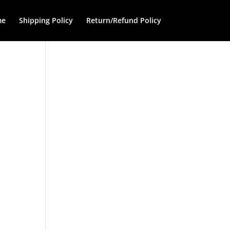
me
Shipping Policy
Return/Refund Policy