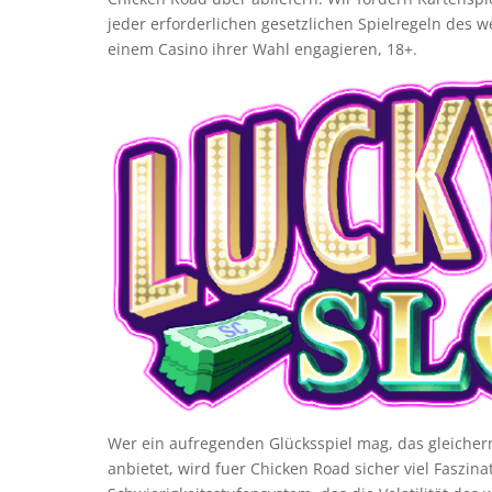
jeder erforderlichen gesetzlichen Spielregeln des 
einem Casino ihrer Wahl engagieren, 18+.
Wer ein aufregenden Glücksspiel mag, das gleich
anbietet, wird fuer Chicken Road sicher viel Faszina