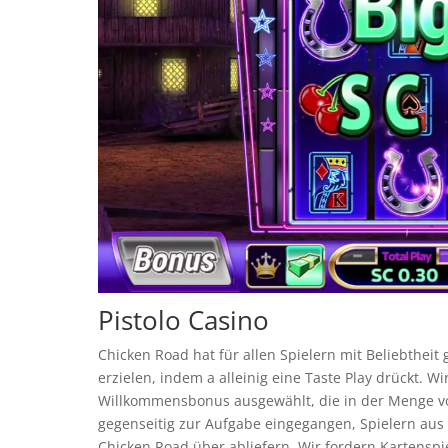
Pistolo Casino
Chicken Road hat für allen Spielern mit Beliebthei
erzielen, indem a alleinig eine Taste Play drückt. W
Willkommensbonus ausgewählt, die in der Menge vor
gegenseitig zur Aufgabe eingegangen, Spielern aus 
Chicken Road über abliefern. Wir fordern Kartenspie