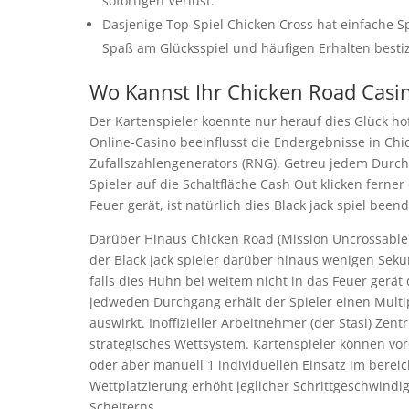
sofortigen Verlust.
Dasjenige Top-Spiel Chicken Cross hat einfache S
Spaß am Glücksspiel und häufigen Erhalten besti
Wo Kannst Ihr Chicken Road Casi
Der Kartenspieler koennte nur herauf dies Glück hof
Online-Casino beeinflusst die Endergebnisse in Ch
Zufallszahlengenerators (RNG). Getreu jedem Durc
Spieler auf die Schaltfläche Cash Out klicken fer
Feuer gerät, ist natürlich dies Black jack spiel bee
Darüber Hinaus Chicken Road (Mission Uncrossable) 
der Black jack spieler darüber hinaus wenigen Se
falls dies Huhn bei weitem nicht in das Feuer gerät
jedweden Durchgang erhält der Spieler einen Multip
auswirkt. Inoffizieller Arbeitnehmer (der Stasi) Zen
strategisches Wettsystem. Kartenspieler können vorei
oder aber manuell 1 individuellen Einsatz im berei
Wettplatzierung erhöht jeglicher Schrittgeschwindi
Scheiterns.