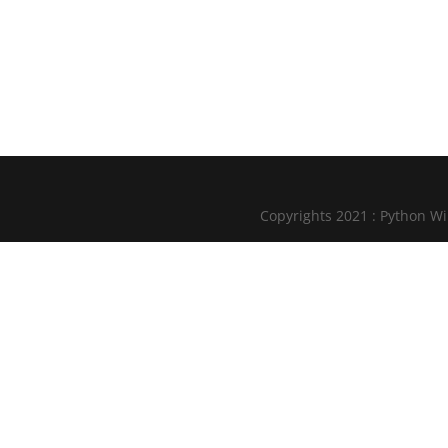
Copyrights 2021 : Python W