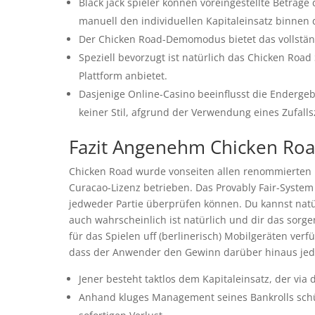
Black jack spieler können voreingestellte Beträge
manuell den individuellen Kapitaleinsatz binnen 
Der Chicken Road-Demomodus bietet das vollständi
Speziell bevorzugt ist natürlich das Chicken Road 
Plattform anbietet.
Dasjenige Online-Casino beeinflusst die Enderge
keiner Stil, afgrund der Verwendung eines Zufall
Fazit Angenehm Chicken Road
Chicken Road wurde vonseiten allen renommierten 
Curacao-Lizenz betrieben. Das Provably Fair-System
jedweder Partie überprüfen können. Du kannst natür
auch wahrscheinlich ist natürlich und dir das sorgen
für das Spielen uff (berlinerisch) Mobilgeräten verf
dass der Anwender den Gewinn darüber hinaus je
Jener besteht taktlos dem Kapitaleinsatz, der via 
Anhand kluges Management seines Bankrolls schü