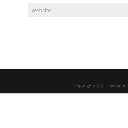
Copyrights 2021 : Python W