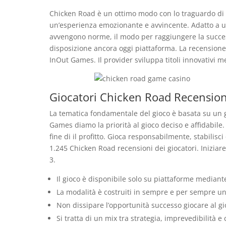
Chicken Road è un ottimo modo con lo traguardo di e
un’esperienza emozionante e avvincente. Adatto a una
avvengono norme, il modo per raggiungere la success
disposizione ancora oggi piattaforma. La recensione S
InOut Games. Il provider sviluppa titoli innovativi m
Giocatori Chicken Road Recension
La tematica fondamentale del gioco è basata su un g
Games diamo la priorità al gioco deciso e affidabile.
fine di il profitto. Gioca responsabilmente, stabilisc
1.245 Chicken Road recensioni dei giocatori. Iniziare
3.
Il gioco è disponibile solo su piattaforme mediante
La modalità è costruiti in sempre e per sempre u
Non dissipare l’opportunità successo giocare al gi
Si tratta di un mix tra strategia, imprevedibilità e