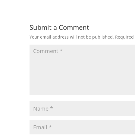
Submit a Comment
Your email address will not be published.
Required 