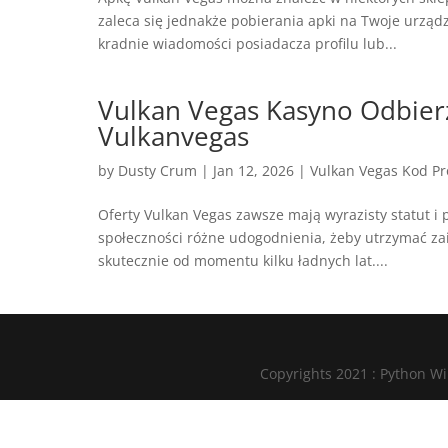
zaleca się jednakże pobierania apki na Twoje urządz
kradnie wiadomości posiadacza profilu lub...
Vulkan Vegas Kasyno Odbie
Vulkanvegas
by
Dusty Crum
|
Jan 12, 2026
|
Vulkan Vegas Kod P
Oferty Vulkan Vegas zawsze mają wyrazisty statut i 
społeczności różne udogodnienia, żeby utrzymać za
skutecznie od momentu kilku ładnych lat....
Copyrights 2021 : Python W