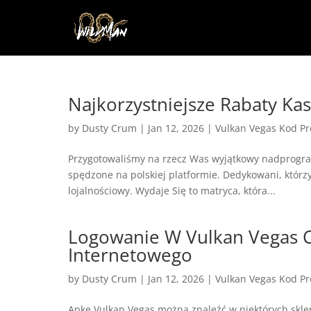
Najkorzystniejsze Rabaty Ka
by
Dusty Crum
|
Jan 12, 2026
|
Vulkan Vegas Kod P
Przygotowaliśmy na rzecz Was wyjątkowy nadprogram
spędzone na polskiej platformie. Dedykowani, którz
lojalnościowy. Wydaje Się to matryca, która...
Logowanie W Vulkan Vegas C
Internetowego
by
Dusty Crum
|
Jan 12, 2026
|
Vulkan Vegas Kod P
Apkę Vulkan Vegas można znaleźć w niektórych skle