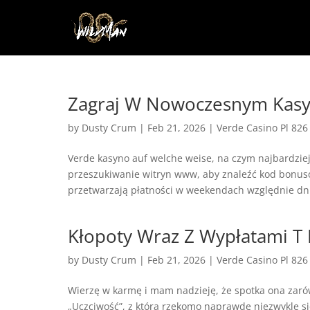
Zagraj W Nowoczesnym Kasy
by
Dusty Crum
|
Feb 21, 2026
|
Verde Casino Pl 826
Verde kasyno auf welche weise, na czym najbardziej
przeszukiwanie witryn www, aby znaleźć kod bonuso
przetwarzają płatności w weekendach względnie dni
Kłopoty Wraz Z Wypłatami T 
by
Dusty Crum
|
Feb 21, 2026
|
Verde Casino Pl 826
Wierzę w karmę i mam nadzieję, że spotka ona zarów
„Uczciwość”, z którą rzekomo naprawdę niezwykle s