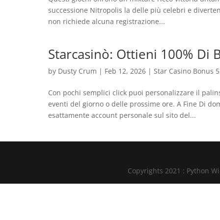
successione Nitropolis la delle più celebri e divert
non richiede alcuna registrazione...
Starcasinò: Ottieni 100% Di 
by
Dusty Crum
|
Feb 12, 2026
|
Star Casino Bonus 
Con pochi semplici click puoi personalizzare il palin
eventi del giorno o delle prossime ore. A Fine Di d
esattamente account personale sul sito del...
Copyrights 2021 : Python W