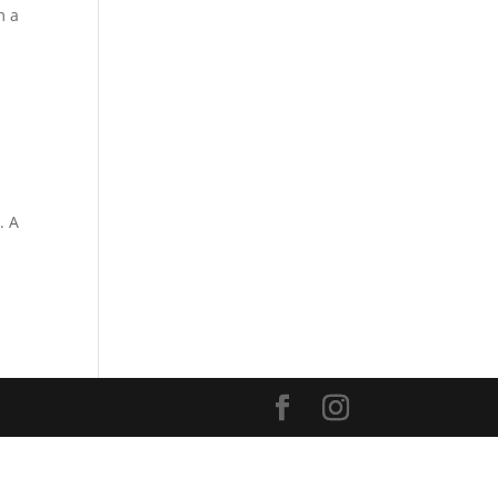
m a
. A