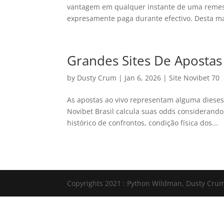
vantagem em qualquer instante de uma remesa
expresamente paga durante efectivo. Desta man
Grandes Sites De Apostas
by
Dusty Crum
|
Jan 6, 2026
|
Site Novibet 70
As apostas ao vivo representam alguma dieses
Novibet Brasil calcula suas odds considerando
histórico de confrontos, condição física dos...
Copyrights 2021 : Python Wildman, Dusty Crum