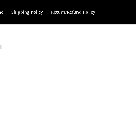
me
Shipping Policy
Return/Refund Policy
т