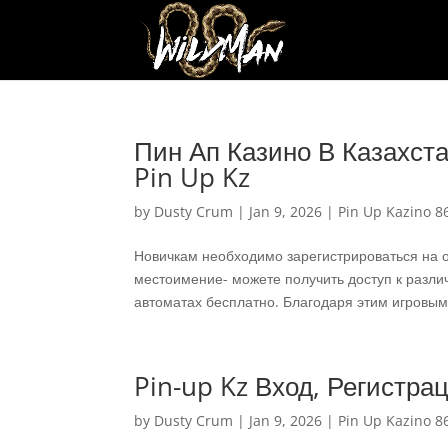
Пин Ап Казино В Казахст
Pin Up Kz
by
Dusty Crum
|
Jan 9, 2026
|
Pin Up Kazino 8
Новичкам необходимо зарегистрироваться на о
местоимение- можете получить доступ к разли
автоматах бесплатно. Благодаря этим игровым
Pin-up Kz Вход, Регистра
by
Dusty Crum
|
Jan 9, 2026
|
Pin Up Kazino 8