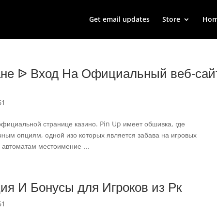
Get email updates
Store
Ho
ане ᐉ Вход На Официальный веб-сай
61
фициальной странице казино. Pin Up имеет обшивка, где
чным опциям, одной изо которых является забава на игровых
 автоматам местоимение-...
ция И Бонусы для Игроков из Рк
61