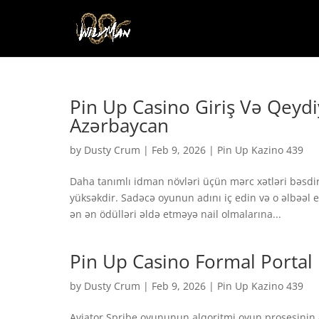
Pin Up Casino Giriş Və Qeydi
Azərbaycan
by
Dusty Crum
|
Feb 9, 2026
|
Pin Up Kazino 439
Daha tanımlı idman növləri üçün mərc xətləri bəsdi
yüksəkdir. Sadəcə oyunun adını iç edin və o əlbəəl 
ən ən ödülləri əldə etməyə nail olmalarına...
Pin Up Casino Formal Portal
by
Dusty Crum
|
Feb 9, 2026
|
Pin Up Kazino 439
Aviator Spribe oyununun alqoritmi oyun prosesinin əd