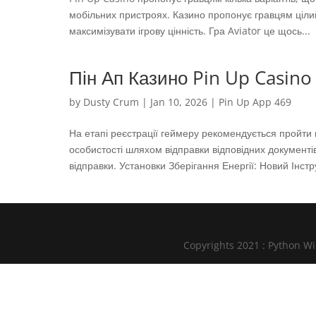
мобільних пристроях. Казино пропонує гравцям цілий 
максимізувати ігрову цінність. Гра Aviator це щось...
Пін Ап Казино Pin Up Casino
by
Dusty Crum
|
Jan 10, 2026
|
Pin Up App 469
На етапі реєстрації геймеру рекомендується пройти
особистості шляхом відправки відповідних документі
відправки. Установки Зберігання Енергії: Новий Інстр
Copyrights 2021 : Python W