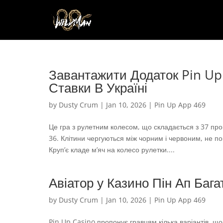
Завантажити Додаток Pin Up 
Ставки В Україні
by
Dusty Crum
|
Jan 10, 2026
|
Pin Up App 469
Це гра з рулетним колесом, що складається з 37 про
36. Клітини чергуються між чорним і червоним, не п
Круп’є кладе м’яч на колесо рулетки....
Авіатор у Казино Пін Ап Баг
by
Dusty Crum
|
Jan 10, 2026
|
Pin Up App 469
Pin Up Casino пропонує гравцям кілька варіантів, щ