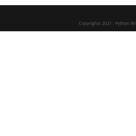
Copyrights 2021 : Python W