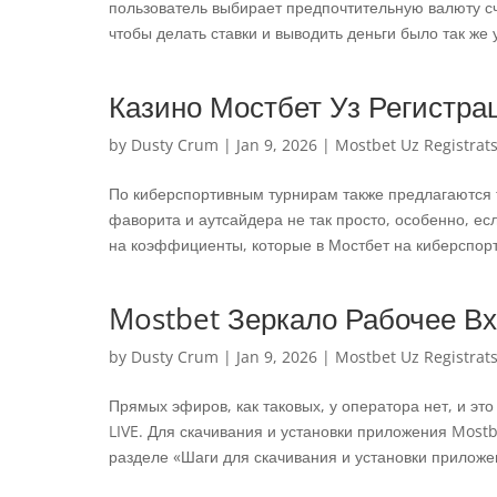
пользователь выбирает предпочтительную валюту сче
чтобы делать ставки и выводить деньги было так же у
Казино Мостбет Уз Регистра
by
Dusty Crum
|
Jan 9, 2026
|
Mostbet Uz Registrats
По киберспортивным турнирам также предлагаются т
фаворита и аутсайдера не так просто, особенно, ес
на коэффициенты, которые в Мостбет на киберспорт
Mostbet Зеркало Рабочее В
by
Dusty Crum
|
Jan 9, 2026
|
Mostbet Uz Registrats
Прямых эфиров, как таковых, у оператора нет, и эт
LIVE. Для скачивания и установки приложения Mostb
разделе «Шаги для скачивания и установки приложен