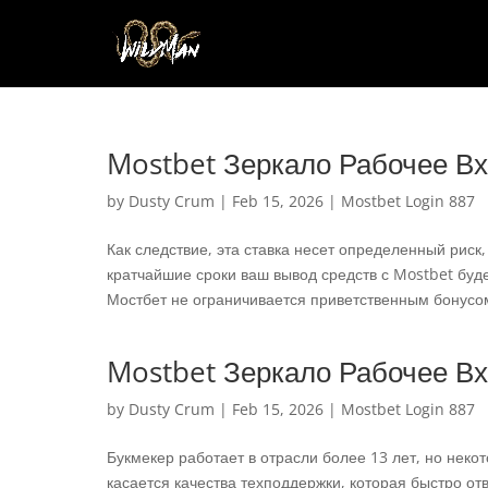
Mostbet Зеркало Рабочее В
by
Dusty Crum
|
Feb 15, 2026
|
Mostbet Login 887
Как следствие, эта ставка несет определенный риск
кратчайшие сроки ваш вывод средств с Mostbet буд
Мостбет не ограничивается приветственным бонусом
Mostbet Зеркало Рабочее В
by
Dusty Crum
|
Feb 15, 2026
|
Mostbet Login 887
Букмекер работает в отрасли более 13 лет, но неко
касается качества техподдержки, которая быстро от