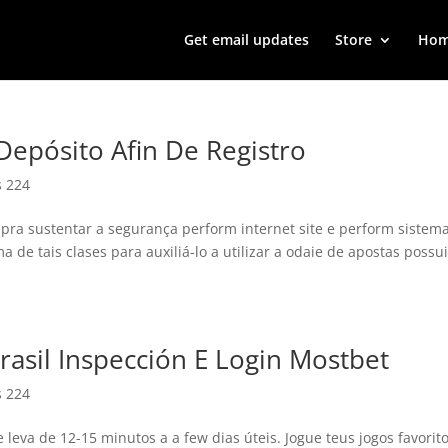
Get email updates
Store
Ho
Depósito Afin De Registro
s 224
pra sustentar a segurança perform internet site e perform sistema
de tais clases para auxiliá-lo a utilizar a odaie de apostas possu
rasil Inspección E Login Mostbet
s 224
eva de 12-15 minutos a a few dias úteis. Jogue teus jogos favorit