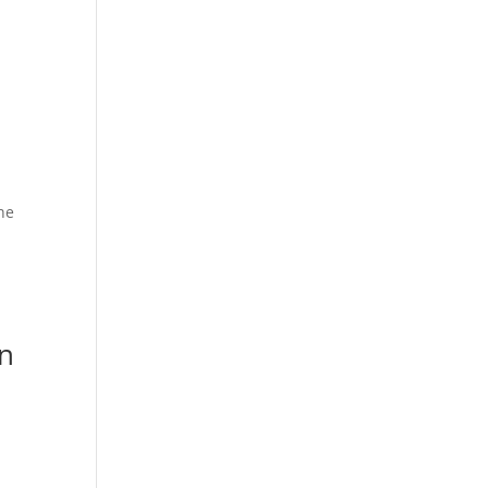
the
in