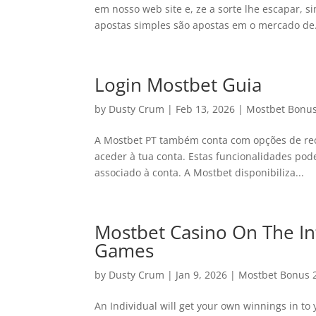
em nosso web site e, ze a sorte lhe escapar, 
apostas simples são apostas em o mercado de.
Login Mostbet Guia
by
Dusty Crum
|
Feb 13, 2026
|
Mostbet Bonu
A Mostbet PT também conta com opções de rec
aceder à tua conta. Estas funcionalidades pod
associado à conta. A Mostbet disponibiliza...
Mostbet Casino On The In
Games
by
Dusty Crum
|
Jan 9, 2026
|
Mostbet Bonus 
An Individual will get your own winnings in to 