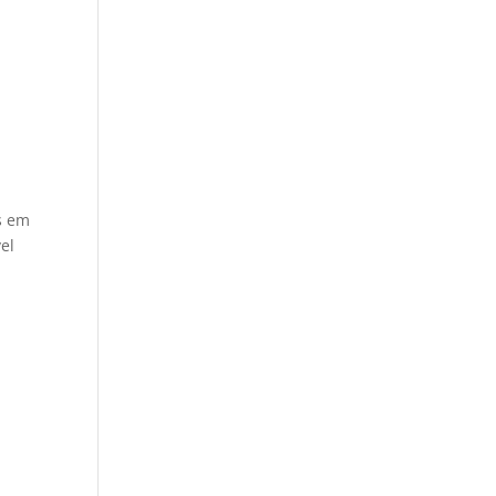
s em
el