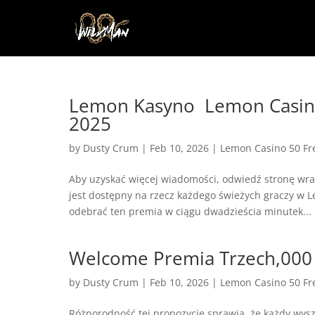
Lemon Kasyno ️ Lemon Casi
2025
by
Dusty Crum
|
Feb 10, 2026
|
Lemon Casino 50 Fr
Aby uzyskać więcej wiadomości, odwiedź stronę wr
jest dostępny na rzecz każdego świeżych graczy w L
odebrać ten premia w ciągu dwadzieścia minutek...
Welcome Premia Trzech,000
by
Dusty Crum
|
Feb 10, 2026
|
Lemon Casino 50 Fr
Różnorodność tej propozycje sprawia, że każdy wyszuk