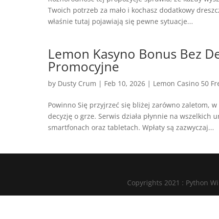
Twoich potrzeb za mało i kochasz dodatkowy dreszczyk
właśnie tutaj pojawiają się pewne sytuacje...
Lemon Kasyno Bonus Bez Dep
Promocyjne
by
Dusty Crum
|
Feb 10, 2026
|
Lemon Casino 50 Fr
Powinno Się przyjrzeć się bliżej zarówno zaletom, 
decyzję o grze. Serwis działa płynnie na wszelkich 
smartfonach oraz tabletach. Wpłaty są zazwyczaj...
Copyrights 2021 : Python W