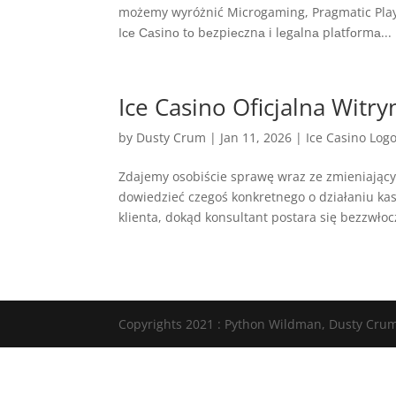
możemy wyróżnić Microgaming, Pragmatic Play, N
Iсе Саsinо tо bеzpiесznа i lеgаlnа plаtfоrmа...
Ice Casino Oficjalna Witr
by
Dusty Crum
|
Jan 11, 2026
|
Ice Casino Log
Zdajemy osobiście sprawę wraz ze zmieniający
dowiedzieć czegoś konkretnego o działaniu ka
klienta, dokąd konsultant postara się bezzwłocz
Copyrights 2021 : Python Wildman, Dusty Crum