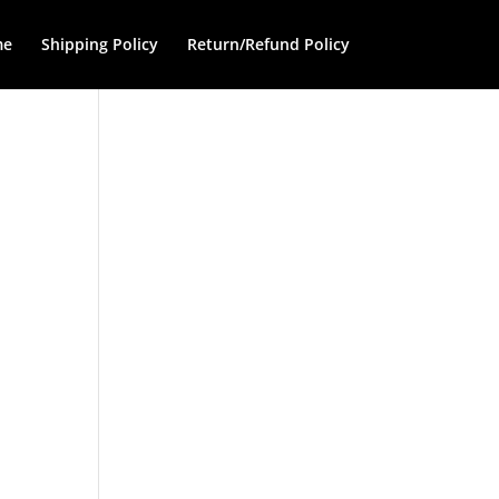
me
Shipping Policy
Return/Refund Policy