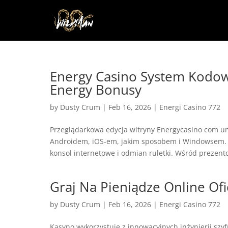
Energy Casino System Kodow
Energy Bonusy
by
Dusty Crum
|
Feb 16, 2026
|
Energi Casino 772
Przeglądarkowa edycja witryny Energycasino com u
Androidem, iOS-em, jakim sposobem i Windowsem. W
konsol internetowe i odmian ruletki. Wśród prezent
Graj Na Pieniądze Online Ofi
by
Dusty Crum
|
Feb 16, 2026
|
Energi Casino 772
Kasyno wykorzystuje z innowacyjnych inżynierii szy