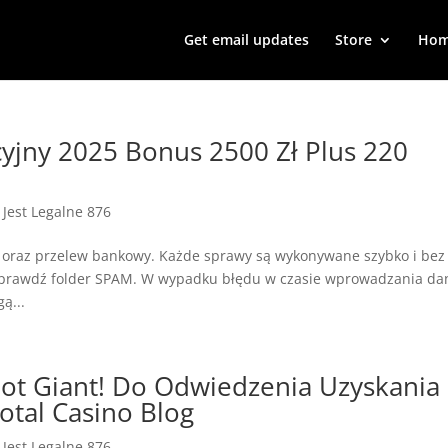
Get email updates
Store
Ho
cyjny 2025 Bonus 2500 Zł Plus 220
 Jest Legalne 876
cza oraz przelew bankowy. Każde sprawy są wykonywane szybko i bez
, sprawdź folder SPAM. W wypadku błędu w czasie wprowadzania da
ą...
ot Giant! Do Odwiedzenia Uzyskania
otal Casino Blog
 Jest Legalne 876