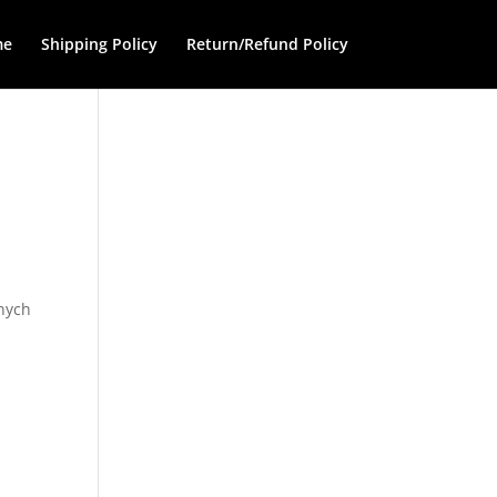
me
Shipping Policy
Return/Refund Policy
nych