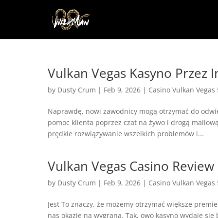
Vulkan Vegas Kasyno Przez I
by
Dusty Crum
|
Feb 9, 2026
|
Casino Vulkan Vegas
Naprawdę, nowi zawodnicy mogą otrzymać do odwie
pomoc klienta poprzez czat na żywo i drogą mailową
prędkie rozwiązywanie wszelkich problemów i...
Vulkan Vegas Casino Review
by
Dusty Crum
|
Feb 9, 2026
|
Casino Vulkan Vegas
Jest To znaczy, że możemy otrzymać większe premie
nas okazje na wygraną. Tak, owo kasyno wydaje się b