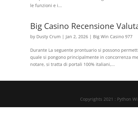
le funzioni e i...
Big Casino Recensione Valuta
by
Dusty Crum
|
Jan 2, 2026
|
Big Win Casino 977
Durante La seguente prontuario si possono permetter
quale si pongono principalmente in concorrenza me
notare, si tratta di portali 100% italiani,...
Copyrights 2021 : Python W