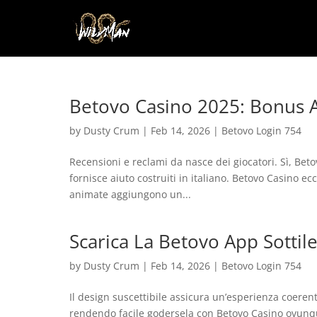
Betovo Casino 2025: Bonus Al
by
Dusty Crum
|
Feb 14, 2026
|
Betovo Login 754
Recensioni e reclami da nasce dei giocatori. Sì, Bet
fornisce aiuto costruiti in italiano. Betovo Casino ecc
animate aggiungono un...
Scarica La Betovo App Sottil
by
Dusty Crum
|
Feb 14, 2026
|
Betovo Login 754
Il design suscettibile assicura un’esperienza coerente 
rendendo facile godersela con Betovo Casino ovunque 