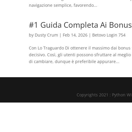
navigazione semplice, favorendo...
#1 Guida Completa Ai Bonus
by
Dusty Crum
|
Feb 14, 2026
|
Betovo Login 754
Con Lo Traguardo Di ottenere il massimo dai bonus 
decisivo. Così, gli utenti possono sfruttare al meglio
di cambiare, dunque è preferibile appurare...
Copyrights 2021 : Python W