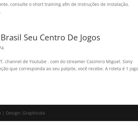
e, consulte o short training afin de instruções de instalação.
.
 Brasil Seu Centro De Jogos
74
T, channel de Youtube . com do streamer Casimiro Miguel. Sony
ção que corresponda ao seu palpite, você recebe. A roleta é 1 jog
 | Design: Graphicola