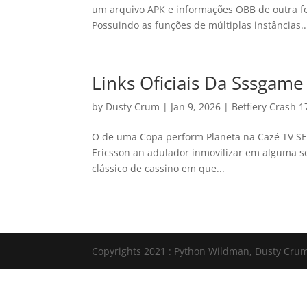
um arquivo APK e informações OBB de outra font
Possuindo as funções de múltiplas instâncias..
Links Oficiais Da Sssgame
by
Dusty Crum
|
Jan 9, 2026
|
Betfiery Crash 1
O de uma Copa perform Planeta na Cazé TV SE
Ericsson an adulador inmovilizar em alguma se
clássico de cassino em que...
Copyrights 2021 : Python Wildman, Dusty Crum