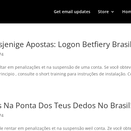
Get email updates
Store
Ho
enige Apostas: Logon Betfiery Brasil
74
ultar em penalizações et na suspensão de uma conta. Se você obtev
cipio , consulte o short training para instruções de instalação. 
as Na Ponta Dos Teus Dedos No Brasil
74
de rentar em penalizações et na suspensão weil conta. Ze você obt