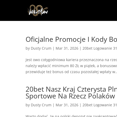
Oficjalne Promocje I Kody 
by
Dusty Crum
|
Mar 31, 2026
|
20bet Logowanie 3
Jest owo cotygodniowa kariera przeznaczona na rzec
należy wpłacić minimum 80 ZŁ w piątek, a bonusow
przewiduje też bonus od czasu pozostałej wpłaty w..
20bet Nasz Kraj Czterysta P
Sportowe Na Rzecz Polaków
by
Dusty Crum
|
Mar 31, 2026
|
20bet Logowanie 3
Warto dodać, że na polski depozyt nie zaakceptować