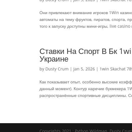
Они привлекают внимание игроков 1Win казино
автоматы на тему фруктов, пиратов, спорта, п
того к запуску доступны мини-игры, live casino и
Ставки На Спорт В Бк 1w
Украине
by
Dusty Crum
|
Jan 5, 2026
|
1win Skachat 78
Как показывает опыт, особенно высокие коэффи
данный момент). Контур наречие букмекера 1W
распространённые спортивные дисциплины. Со
Copyrights 2021 : Python Wildman, Dusty Crum