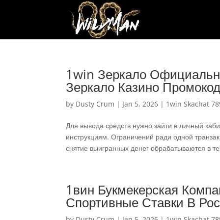
1win Зеркало Официально
Зеркало Казино Промоко
by
Dusty Crum
|
Jan 5, 2026
|
1win Skachat 78
Для вывода средств нужно зайти в личный каб
инструкциям. Ограничений ради одной транзак
снятие выигранных денег обрабатываются в те
1вин Букмекерская Комп
Спортивные Ставки В Ро
by
Dusty Crum
|
Jan 5, 2026
|
1win Skachat 78