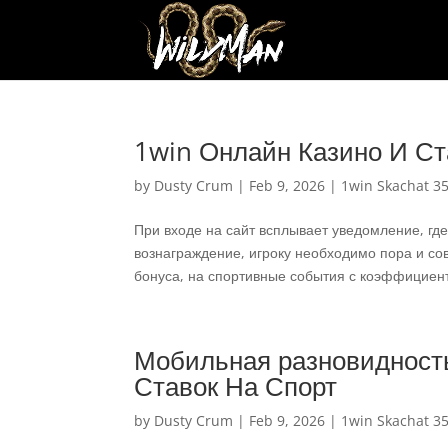
1win Онлайн Казино И С
by
Dusty Crum
|
Feb 9, 2026
|
1win Skachat 3
При входе на сайт всплывает уведомление, гд
вознаграждение, игроку необходимо пора и сов
бонуса, на спортивные события с коэффициент
Мобильная разновидность
Ставок На Спорт
by
Dusty Crum
|
Feb 9, 2026
|
1win Skachat 3