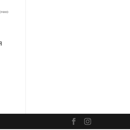
точно
я