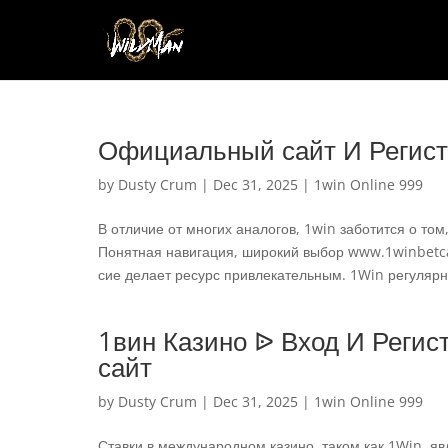
Официальный сайт И Регист
by
Dusty Crum
|
Dec 31, 2025
|
1win Online 999
В отличие от многих аналогов, 1win заботится о том
Понятная навигация, широкий выбор www.1winbetca
сие делает ресурс привлекательным. 1Win регулярно
1вин Казино ᐉ Вход И Реги
сайт
by
Dusty Crum
|
Dec 31, 2025
|
1win Online 999
Ставки в международном казино, таком как 1Win, я