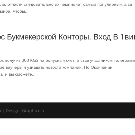
ла, отчасти следовательно их чемпионат самый популярный, а за
мира. Чтобы...
 Букмекерской Конторы, Вход В 1ви
ок получит 300 KGS на бонусный счет, а став участником телеграмм
жие ваучеры и узнавать новости компании. По Окончании
, и вы сможете...
 | Design: Graphicola