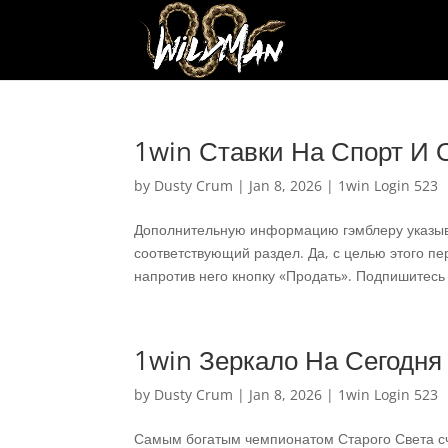
1win Ставки На Спорт И 
by
Dusty Crum
|
Jan 8, 2026
|
1win Login 523
Дополнительную информацию гэмблеру указыва
соответствующий раздел. Да, с целью этого п
напротив него кнопку «Продать». Подпишитесь 
1win Зеркало На Сегодня
by
Dusty Crum
|
Jan 8, 2026
|
1win Login 523
Самым богатым чемпионатом Старого Света сч