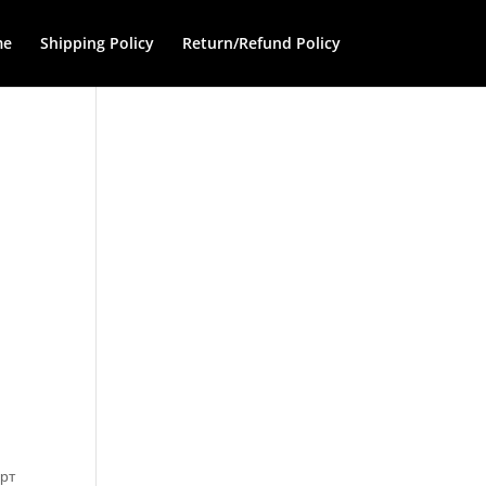
me
Shipping Policy
Return/Refund Policy
рт