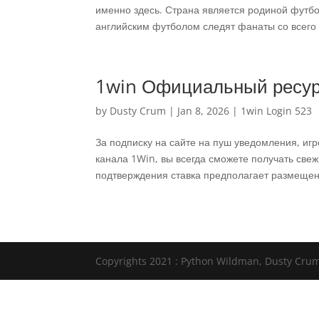
именно здесь. Страна является родиной футбо
английским футболом следят фанаты со всего 
1win Официальный ресурс
by
Dusty Crum
|
Jan 8, 2026
|
1win Login 523
За подписку на сайте на пуш уведомления, игр
канала 1Win, вы всегда сможете получать све
подтверждения ставка предполагает размещена
Copyrights 2021 : Python Wildman, Dusty Crum