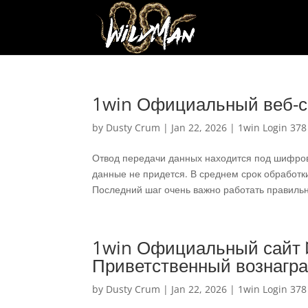
1win Официальный веб-с
by
Dusty Crum
|
Jan 22, 2026
|
1win Login 378
Отвод передачи данных находится под шифров
данные не придется. В среднем срок обработки
Последний шаг очень важно работать правильно,
1win Официальный сайт ᐈ
Приветственный вознагр
by
Dusty Crum
|
Jan 22, 2026
|
1win Login 378