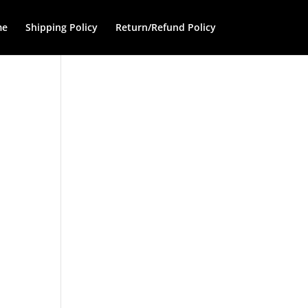
me
Shipping Policy
Return/Refund Policy