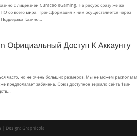
казино с лицензией Curacao eGaming. На ресурс сразу же же
х ПО со всего мира. Трансформация к ним осуществляется через
 Поддержка Казино...
in Официальный Доступ К Аккаунту
ься часто, но не очень больших размеров. Мы не можем располага
зу же предполагает забанена. Союз доступное зеркало сайта 1вин
ств...
 | Design: Graphicola