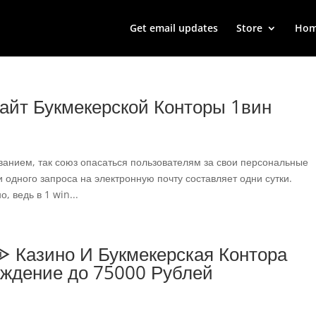
Get email updates
Store
Ho
айт Букмекерской Конторы 1вин
анием, так союз опасаться пользователям за свои персональные
 одного запроса на электронную почту составляет одни сутки.
 ведь в 1 win...
 Казино И Букмекерская Контора
аждение до 75000 Рублей