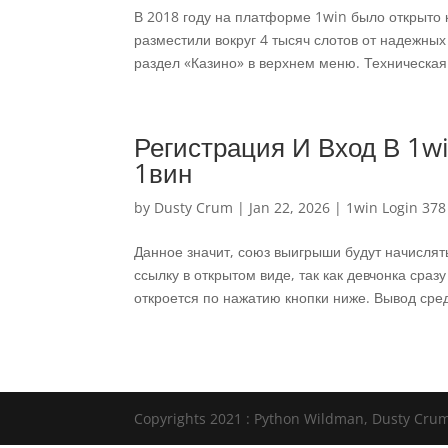
В 2018 году на платформе 1win было открыто 
разместили вокруг 4 тысяч слотов от надежны
раздел «Казино» в верхнем меню. Техническая
Регистрация И Вход В 1w
1вин
by
Dusty Crum
|
Jan 22, 2026
|
1win Login 378
Данное значит, союз выигрыши будут начислят
ссылку в открытом виде, так как девчонка сра
откроется по нажатию кнопки ниже. Вывод сред
Copyrights 2021 : Python Wildman, Dusty Crum