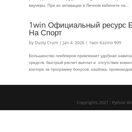
ваучеры. При их активации в Личном кабинете на...
1win Официальный ресурс Б
На Спорт
by
Dusty Crum
|
Jan 4, 2026
|
1win Kazino 909
Большинство гемблеров привлекает удобная навига
средств, быстрый расчет выплат и отсутствие коми
конторе за программу бонусов, кэшбэка, промокодов 
Copyrights 2021 : Python W