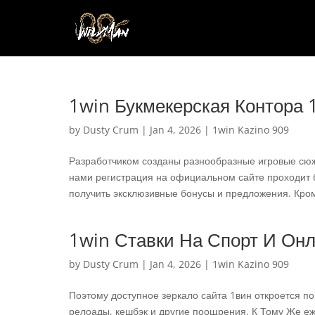
1win Букмекерская Контора 
by
Dusty Crum
|
Jan 4, 2026
|
1win Kazino 909
Разработчиком созданы разнообразные игровые сюж
нами регистрация на официальном сайте проходит б
получить эксклюзивные бонусы и предложения. Кроме
1win Ставки На Спорт И Он
by
Dusty Crum
|
Jan 4, 2026
|
1win Kazino 909
Поэтому доступное зеркало сайта 1вин откроется п
релоады, кешбэк и другие поощрения. К Тому Же еж